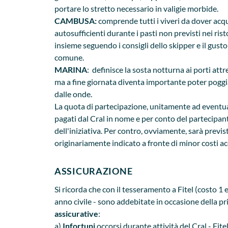
portare lo stretto necessario in valigie morbide.
CAMBUSA:
comprende tutti i viveri da dover acq
autosufficienti durante i pasti non previsti nei rist
insieme seguendo i consigli dello skipper e il gust
comune.
MARINA
: definisce la sosta notturna ai porti at
ma a fine giornata diventa importante poter poggiar
dalle onde.
La quota di partecipazione, unitamente ad eventuali 
pagati dal Cral in nome e per conto del partecipan
dell'iniziativa. Per contro, ovviamente, sarà previ
originariamente indicato a fronte di minor costi ac
ASSICURAZIONE
Si ricorda che con il tesseramento a Fitel (costo 1 e
anno civile - sono addebitate in occasione della pr
assicurative
:
a)
Infortuni
occorsi durante attività del Cral - Fite