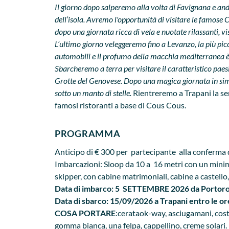
Il giorno dopo salperemo alla volta di Favignana e andr
dell’isola
. Avremo l'opportunità di visitare le famose 
dopo una giornata ricca di vela e nuotate rilassanti, vis
L’ultimo giorno veleggeremo fino a Levanzo, la più picc
automobili e il profumo della macchia mediterranea è 
Sbarcheremo a terra per visitare il caratteristico paes
Grotte del Genovese. Dopo una magica giornata in simb
sotto un manto di stelle.
Rientreremo a Trapani la ser
famosi ristoranti a base di Cous Cous.
PROGRAMMA
Anticipo di € 300 per partecipante alla conferma del
Imbarcazioni: Sloop da 10 a 16 metri con un minim
skipper, con cabine matrimoniali, cabine a castello
Data di imbarco: 5 SETTEMBRE 2026 da Portoros
Data di sbarco: 15/09/2026 a Trapani entro le o
COSA PORTARE
:cerataok-way, asciugamani, cost
gomma bianca, una felpa, cappellino, creme solari.