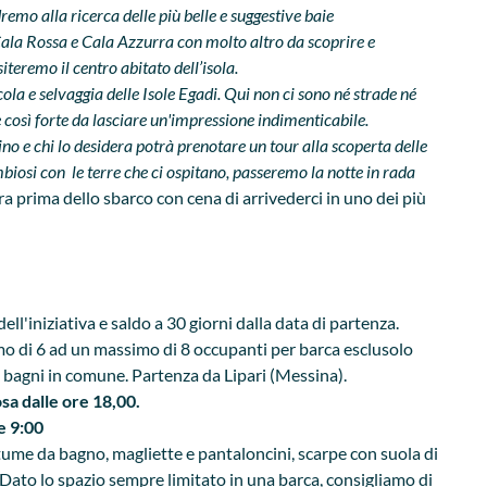
emo alla ricerca delle più belle e suggestive baie
Cala Rossa e Cala Azzurra con molto altro da scoprire e
iteremo il centro abitato dell’isola.
ola e selvaggia delle Isole Egadi. Qui non ci sono né strade né
così forte da lasciare un'impressione indimenticabile.
ino e chi lo desidera potrà prenotare un tour alla scoperta delle
iosi con le terre che ci ospitano, passeremo la notte in rada
a prima dello sbarco con cena di arrivederci in uno dei più
l'iniziativa e saldo a 30 giorni dalla data di partenza.
o di 6 ad un massimo di 8 occupanti per barca esclusolo
, bagni in comune. Partenza da Lipari (Messina).
a dalle ore 18,00.
re 9:00
ume da bagno, magliette e pantaloncini, scarpe con suola di
 Dato lo spazio sempre limitato in una barca, consigliamo di