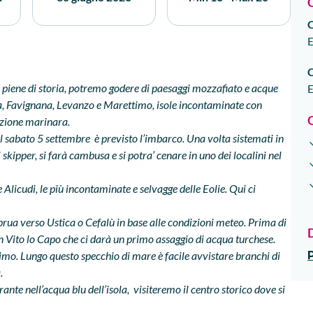
E
 e piene di storia, potremo godere di paesaggi mozzafiato e acque
E
ca, Favignana, Levanzo e Marettimo, isole incontaminate con
dizione marinara.
l sabato 5 settembre è previsto l’imbarco. Una volta sistemati in
 skipper, si farà cambusa e si potra’ cenare in uno dei localini nel
Alicudi, le più incontaminate e selvagge delle Eolie. Qui ci
 prua verso Ustica o Cefalù in base alle condizioni meteo. Prima di
n Vito lo Capo che ci darà un primo assaggio di acqua turchese.
imo. Lungo questo specchio di mare è facile avvistare branchi di
.
ante nell’acqua blu dell’isola, visiteremo il centro storico dove si