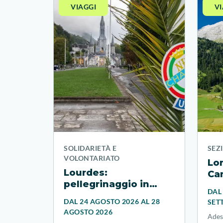
VIAGGI
VI
SOLIDARIETÀ E
SEZ
VOLONTARIATO
Lo
Lourdes:
Cam
pellegrinaggio in
DAL
treno o aereo
DAL 24 AGOSTO 2026 AL 28
SET
AGOSTO 2026
Adesi