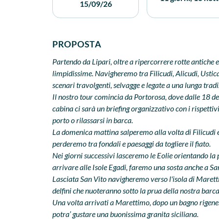
15/09/26
PROPOSTA
Partendo da Lipari
, oltre a ripercorrere rotte antiche
limpidissime. Navigheremo tra Filicudi, Alicudi, Usti
scenari travolgenti, selvagge e legate a una lunga tra
Il nostro tour comincia da Portorosa, dove dalle 18 de
cabina ci sarà un briefing organizzativo con i rispettivi
porto o rilassarsi in barca.
La domenica mattina salperemo alla volta di Filicudi e 
perderemo tra fondali e paesaggi da togliere il fiato.
Nei giorni successivi lasceremo le Eolie orientando la
arrivare alle Isole Egadi, faremo una sosta anche a Sa
Lasciata San Vito navigheremo verso l'isola di Marett
delfini che nuoteranno sotto la prua della nostra barca
Una volta arrivati ​​a Marettimo, dopo un bagno rigener
potra’ gustare una buonissima granita siciliana.