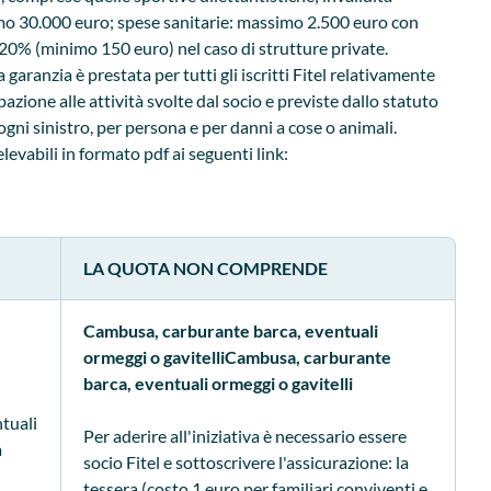
 30.000 euro; spese sanitarie: massimo 2.500 euro con
l 20% (minimo 150 euro) nel caso di strutture private.
la garanzia è prestata per tutti gli iscritti Fitel relativamente
pazione alle attività svolte dal socio e previste dallo statuto
ogni sinistro, per persona e per danni a cose o animali.
elevabili in formato pdf ai seguenti link:
LA QUOTA NON COMPRENDE
Cambusa, carburante barca, eventuali
ormeggi o gavitelliCambusa, carburante
barca, eventuali ormeggi o gavitelli
tuali
Per aderire all'iniziativa è necessario essere
a
socio Fitel e sottoscrivere l'assicurazione: la
tessera (costo 1 euro per familiari conviventi e