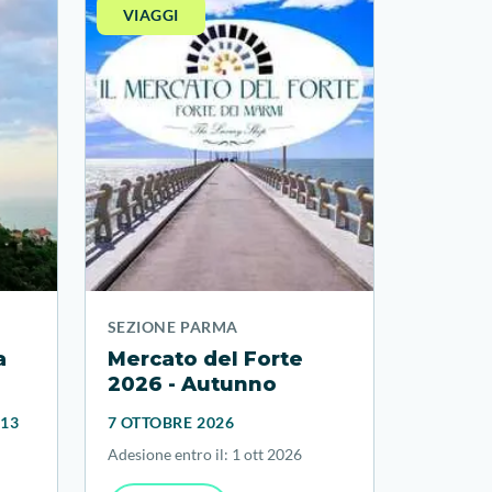
VIAGGI
VIAGG
SEZIONE PARMA
SEZION
Mercato del Forte
Giorna
2026 - Autunno
Franc
visita
 13
7 OTTOBRE 2026
11 OTTO
Adesione entro il: 1 ott 2026
Adesione 