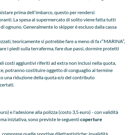
uistare prima dell'imbarco, questo per rendersi
oranti. La spesa al supermercato di solito viene fatta tutti
o di ognuno. Generalmente lo skipper è escluso dalla cassa
trezzati, teoricamente si potrebbe fare a meno di fa r“MARINA”,
e i piedi sulla terraferma, fare due passi, dormire protetti
costi aggiuntivi riferiti ad extra non inclusi nella quota,
te, potranno costituire oggetto di conguaglio al termine
sto una riduzione della quota e/o del contributo
certati.
uro) e l'adesione alla polizza (costo 3,5 euro) - con validità
ima iniziativa, sono previste le seguenti
coperture
l, comprese quelle sportive dilettantistiche; invalidità