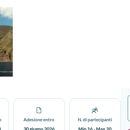
o
Adesione entro
N. di partecipanti
i
30 giugno 2026
Min 16 - Max 20