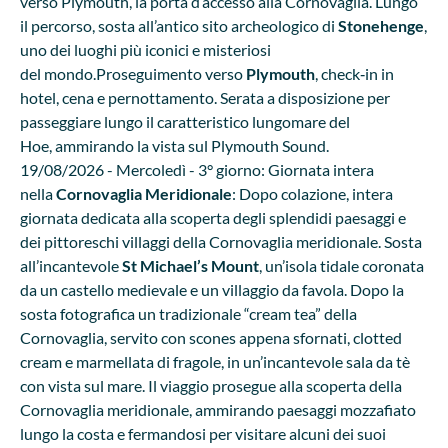
verso Plymouth, la porta d’accesso alla Cornovaglia. Lungo
il percorso, sosta all’antico sito archeologico di
Stonehenge
,
uno dei luoghi più iconici e misteriosi
del mondo.Proseguimento verso
Plymouth
, check‐in in
hotel, cena e pernottamento. Serata a disposizione per
passeggiare lungo il caratteristico lungomare del
Hoe, ammirando la vista sul Plymouth Sound.
19/08/2026 - Mercoledì - 3° giorno: Giornata intera
nella
Cornovaglia Meridionale
: Dopo colazione, intera
giornata dedicata alla scoperta degli splendidi paesaggi e
dei pittoreschi villaggi della Cornovaglia meridionale. Sosta
all’incantevole
St Michael’s Mount
, un’isola tidale coronata
da un castello medievale e un villaggio da favola. Dopo la
sosta fotografica un tradizionale “cream tea” della
Cornovaglia, servito con scones appena sfornati, clotted
cream e marmellata di fragole, in un’incantevole sala da tè
con vista sul mare. Il viaggio prosegue alla scoperta della
Cornovaglia meridionale, ammirando paesaggi mozzafiato
lungo la costa e fermandosi per visitare alcuni dei suoi