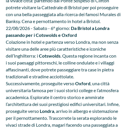
la vivace città: partendo dal Ponte Sospeso di Clifton
potrete visitare la Cattedrale di Bristol per poi proseguire
con una bella passeggiata alla ricerca dei famosi Murales di
Banksy. Cena e pernottamento in hotel a Bristol.
22/08/2026 - Sabato - 6° giorno:
Da Bristol a Londra
passando per i Cotswolds e Oxford
Colazione in hotel e partenza verso Londra, ma non senza
visitare una delle aree più caratteristiche e iconiche
dell’Inghilterra: i
Cotswolds
. Questa regione incanta con
i suoi paesaggi pittoreschi, le colline ondulate e i villaggi
affascinanti, dove potrete passeggiare tra case in pietra
tradizionali e stradine acciottolate.
Successivamente, proseguite verso
Oxford
, una città
universitaria famosa per i suoi storici college e l’atmosfera
accademica. Esplorate il centro storico e ammirate
l’architettura dei suoi prestigiosi edifici universitari. Infine,
proseguite verso
Londra
, arrivo in albergo e sistemazione
per il pernottamento. Trascorrete la serata esplorando le
vivaci strade di Londra, magari facendo una passeggiata a