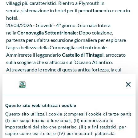
villaggi più caratteristici. Rientro a Plymouth in
serata, sistemazione in hotel per il pernottamento e cena in
hotel.
20/08/2026 - Giovedì - 4° giorno: Giornata Intera
nella
Cornovaglia Settentrionale
: Dopo colazione,
partenza per un’altra escursione giornaliera per esplorare
l’aspra bellezza della Cornovaglia settentrionale.
Ammirerete il leggendario
Castello di Tintagel
, arroccato
sulla scogliera che si affaccia sull’Oceano Atlantico.
Attraversando le rovine di questa antica fortezza, la cui
leggenda narra sia il luogo di nascita di Re Artù, potrete
ammirare gli spettacolari panorami costieri. Tempo libero
per esplorare l’incantevole villaggio di
Tintagel
, con le sue
strade strette, i negozi originali e i caffè accoglienti. Il
Questo sito web utilizza i cookie
viaggio prosegue attraverso la Cornovaglia settentrionale,
fermandosi ad ammirare pittoreschi villaggi di pescatori,
Questo sito utilizza i cookie (compresi i cookie di terze parti)
(I) per scopi tecnici e funzionali, (II) memorizzare le
spiagge frastagliate e punti panoramici mozzafiato. Prima di
impostazioni del sito che preferisci (III) a fini statistici, per
rientrare a Plymouth, sarà possibile visitare
Polperro
, un
capire come usi il sito; e (IV) per mostrarti pubblicità
affascinante villaggio di pescatori, e approfondire la sua