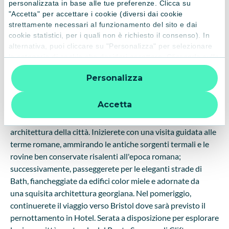
personalizzata in base alle tue preferenze. Clicca su
storia durante una visita guidata. In serata, arrivo a
"Accetta" per accettare i cookie (diversi dai cookie
Plymouth, sistemazione in hotel per il pernottamento e
strettamente necessari al funzionamento del sito e dai
cena in hotel
cookie statistici, per i quali non è richiesto il consenso). In
21/08/2026 - Venerdì - 5° giorno:
Da Plymouth a Bristol
alternativa, puoi cliccare su "Personalizza" per selezionare
le categorie di cookie che desideri accettare. Cliccando sulla
passando per Bath
: Colazione in hotel prima di proseguire il
“X” le impostazioni predefinite vengono lasciate invariate e
viaggio. Lasciata Plymouth, attraversando i
Personalizza
quindi la navigazione può continuare senza cookie o altri
meravigliosi paesaggi del Parco Nazionale di Dartmoor, vi
strumenti di tracciamento diversi da quelli tecnici. Per
sposterete verso nord‐est in direzione di
Bristol
, con una
ulteriori informazioni:
informativa privacy
.
Accetta
sosta lungo il percorso nella storica città di
Bath
; all'arrivo a
Bath, immergetevi nella ricca storia e nella straordinaria
architettura della città. Inizierete con una visita guidata alle
terme romane, ammirando le antiche sorgenti termali e le
rovine ben conservate risalenti all'epoca romana;
successivamente, passeggerete per le eleganti strade di
Bath, fiancheggiate da edifici color miele e adornate da
una squisita architettura georgiana. Nel pomeriggio,
continuerete il viaggio verso Bristol dove sarà previsto il
pernottamento in Hotel. Serata a disposizione per esplorare