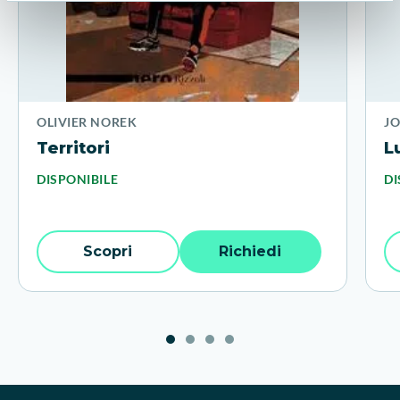
OLIVIER NOREK
JO
Territori
L
DISPONIBILE
DI
Scopri
Richiedi