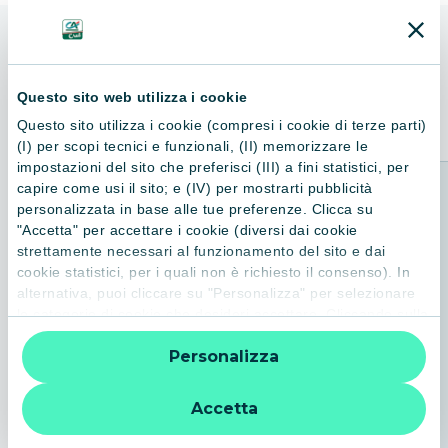
ALTRI LIBRI
Consigliati per te
Questo sito web utilizza i cookie
Questo sito utilizza i cookie (compresi i cookie di terze parti)
(I) per scopi tecnici e funzionali, (II) memorizzare le
impostazioni del sito che preferisci (III) a fini statistici, per
capire come usi il sito; e (IV) per mostrarti pubblicità
personalizzata in base alle tue preferenze. Clicca su
"Accetta" per accettare i cookie (diversi dai cookie
strettamente necessari al funzionamento del sito e dai
cookie statistici, per i quali non è richiesto il consenso). In
alternativa, puoi cliccare su "Personalizza" per selezionare
le categorie di cookie che desideri accettare. Cliccando sulla
“X” le impostazioni predefinite vengono lasciate invariate e
Personalizza
quindi la navigazione può continuare senza cookie o altri
strumenti di tracciamento diversi da quelli tecnici. Per
ulteriori informazioni:
informativa privacy
.
Accetta