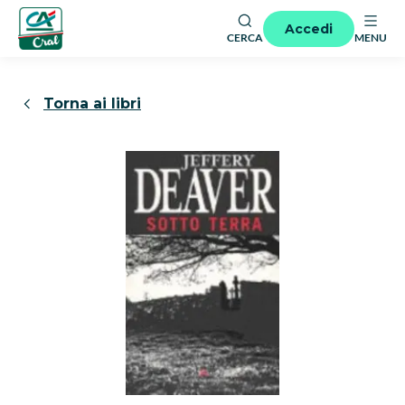
Accedi
CERCA
MENU
Torna ai libri