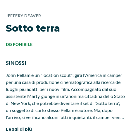
JEFFERY DEAVER
Sotto terra
DISPONIBILE
SINOSSI
John Pellam è un "location scout": gira l'America in camper
per una casa di produzione cinematografica alla ricerca dei
luoghi più adatti per i nuovi film. Accompagnato dal suo
assistente Marty, giunge in un'anonima cittadina dello Stato
di New York, che potrebbe diventare il set di "Sotto terra",
un soggetto di cui lo stesso Pellam è autore. Ma, dopo
l'arrivo, si verificano alcuni fatti inquietanti: il camper viene
fatto oggetto di atti di teppismo, John, investito da una
Leggi di più