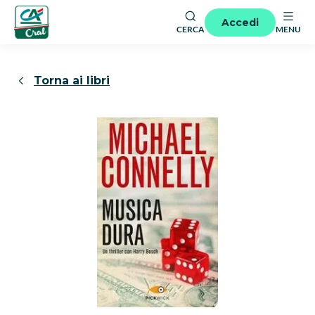
Accedi
CERCA
MENU
Torna ai libri