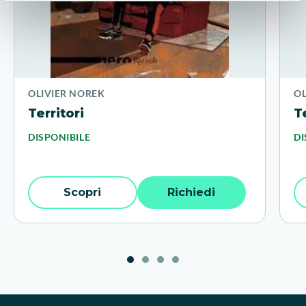
OLIVIER NOREK
OL
Territori
T
DISPONIBILE
DI
Scopri
Richiedi