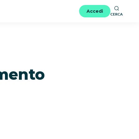
Accedi
CERCA
mento