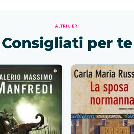
giovane cacciatore congolese dalla mira micidiale, lo stesso
agli ordini di padre Marco, il Templare di fine millennio...
ALTRI LIBRI
Consigliati per te