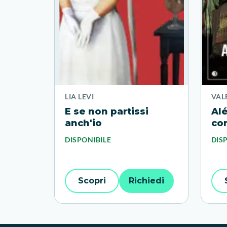
LIA LEVI
VAL
E se non partissi
Alé
anch'io
co
DISPONIBILE
DIS
Scopri
Richiedi