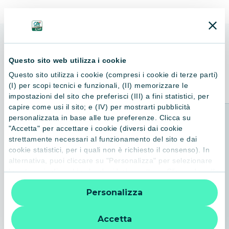
ALTRI LIBRI
Questo sito web utilizza i cookie
Consigliati per te
Questo sito utilizza i cookie (compresi i cookie di terze parti)
(I) per scopi tecnici e funzionali, (II) memorizzare le
impostazioni del sito che preferisci (III) a fini statistici, per
capire come usi il sito; e (IV) per mostrarti pubblicità
personalizzata in base alle tue preferenze. Clicca su
"Accetta" per accettare i cookie (diversi dai cookie
strettamente necessari al funzionamento del sito e dai
cookie statistici, per i quali non è richiesto il consenso). In
alternativa, puoi cliccare su "Personalizza" per selezionare
le categorie di cookie che desideri accettare. Cliccando sulla
“X” le impostazioni predefinite vengono lasciate invariate e
Personalizza
quindi la navigazione può continuare senza cookie o altri
strumenti di tracciamento diversi da quelli tecnici. Per
ulteriori informazioni:
informativa privacy
.
Accetta