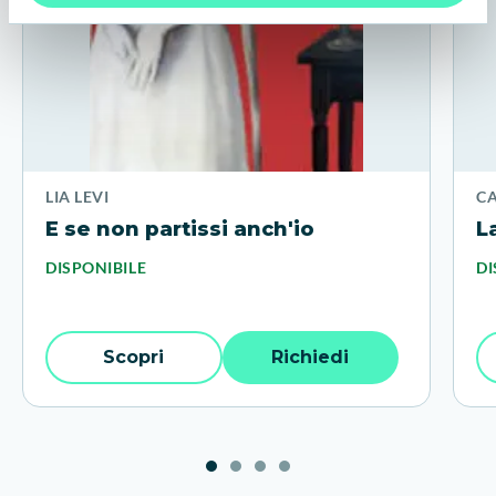
LIA LEVI
C
E se non partissi anch'io
L
DISPONIBILE
DI
Scopri
Richiedi