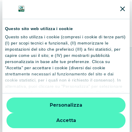
ALTRI LIBRI
Consigliati per te
Questo sito web utilizza i cookie
Questo sito utilizza i cookie (compresi i cookie di terze parti)
(I) per scopi tecnici e funzionali, (II) memorizzare le
impostazioni del sito che preferisci (III) a fini statistici, per
capire come usi il sito; e (IV) per mostrarti pubblicità
personalizzata in base alle tue preferenze. Clicca su
"Accetta" per accettare i cookie (diversi dai cookie
strettamente necessari al funzionamento del sito e dai
cookie statistici, per i quali non è richiesto il consenso). In
alternativa, puoi cliccare su "Personalizza" per selezionare
le categorie di cookie che desideri accettare. Cliccando sulla
“X” le impostazioni predefinite vengono lasciate invariate e
Personalizza
quindi la navigazione può continuare senza cookie o altri
strumenti di tracciamento diversi da quelli tecnici. Per
ulteriori informazioni:
informativa privacy
.
Accetta