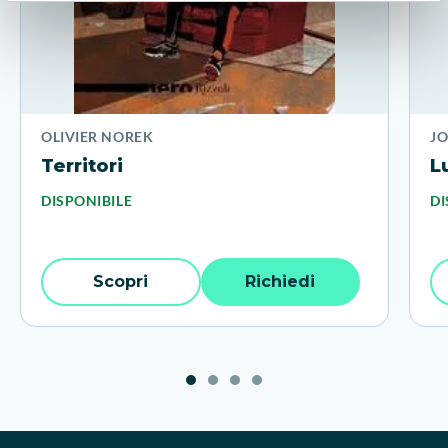
OLIVIER NOREK
JO
Territori
L
DISPONIBILE
DI
Scopri
Richiedi