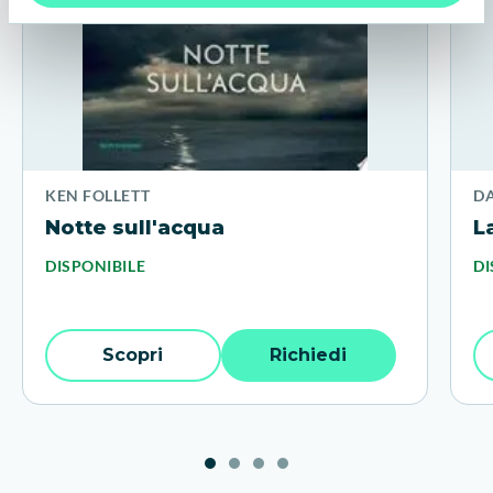
KEN FOLLETT
D
Notte sull'acqua
L
DISPONIBILE
DI
Scopri
Richiedi