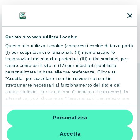
ALTRI LIBRI
Questo sito web utilizza i cookie
Consigliati per te
Questo sito utilizza i cookie (compresi i cookie di terze parti)
(I) per scopi tecnici e funzionali, (II) memorizzare le
impostazioni del sito che preferisci (III) a fini statistici, per
capire come usi il sito; e (IV) per mostrarti pubblicità
personalizzata in base alle tue preferenze. Clicca su
"Accetta" per accettare i cookie (diversi dai cookie
strettamente necessari al funzionamento del sito e dai
cookie statistici, per i quali non è richiesto il consenso). In
alternativa, puoi cliccare su "Personalizza" per selezionare
le categorie di cookie che desideri accettare. Cliccando sulla
“X” le impostazioni predefinite vengono lasciate invariate e
Personalizza
quindi la navigazione può continuare senza cookie o altri
strumenti di tracciamento diversi da quelli tecnici. Per
ulteriori informazioni:
informativa privacy
.
Accetta