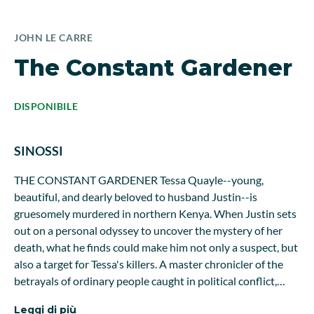
JOHN LE CARRE
The Constant Gardener
DISPONIBILE
SINOSSI
THE CONSTANT GARDENER Tessa Quayle--young,
beautiful, and dearly beloved to husband Justin--is
gruesomely murdered in northern Kenya. When Justin sets
out on a personal odyssey to uncover the mystery of her
death, what he finds could make him not only a suspect, but
also a target for Tessa's killers. A master chronicler of the
betrayals of ordinary people caught in political conflict,
John le Carre portrays the dark side of unbridled capitalism
Leggi di più