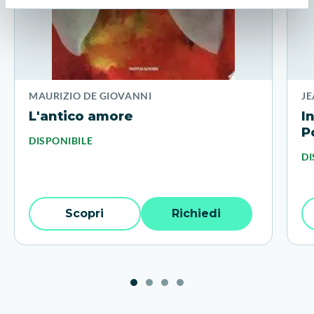
MAURIZIO DE GIOVANNI
J
L'antico amore
I
P
DISPONIBILE
DI
Scopri
Richiedi