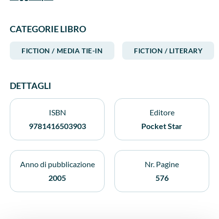
as only he can. In The Constant Gardener he tells a
compelling, complex story of a man elevated through
tragedy, as Justin Quayle--amateur gardener, aging
CATEGORIE LIBRO
widower, and ineffectual bureaucrat--discovers his own
natural resources and the extraordinary courage of the
FICTION / MEDIA TIE-IN
FICTION / LITERARY
woman he barely had time to love.
DETTAGLI
ISBN
Editore
9781416503903
Pocket Star
Anno di pubblicazione
Nr. Pagine
2005
576