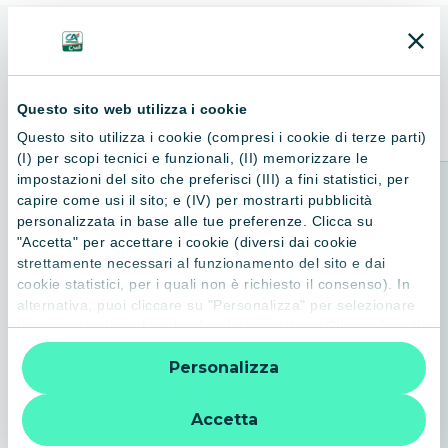
ALTRI LIBRI
Consigliati per te
Questo sito web utilizza i cookie
Questo sito utilizza i cookie (compresi i cookie di terze parti)
(I) per scopi tecnici e funzionali, (II) memorizzare le
impostazioni del sito che preferisci (III) a fini statistici, per
capire come usi il sito; e (IV) per mostrarti pubblicità
personalizzata in base alle tue preferenze. Clicca su
"Accetta" per accettare i cookie (diversi dai cookie
strettamente necessari al funzionamento del sito e dai
cookie statistici, per i quali non è richiesto il consenso). In
alternativa, puoi cliccare su "Personalizza" per selezionare
le categorie di cookie che desideri accettare. Cliccando sulla
“X” le impostazioni predefinite vengono lasciate invariate e
Personalizza
quindi la navigazione può continuare senza cookie o altri
strumenti di tracciamento diversi da quelli tecnici. Per
ulteriori informazioni:
informativa privacy
.
Accetta