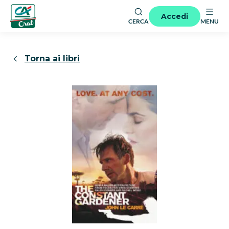
Accedi
CERCA
MENU
Torna ai libri