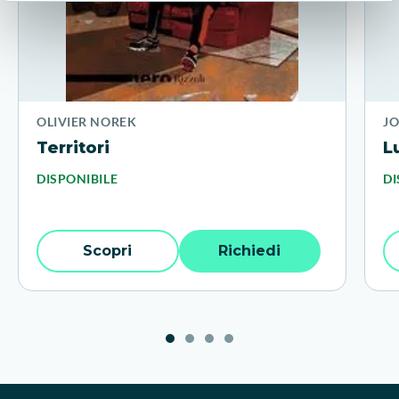
OLIVIER NOREK
JO
Territori
L
DISPONIBILE
DI
Scopri
Richiedi