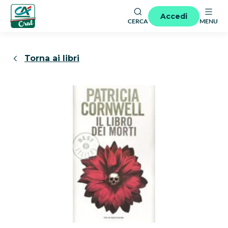
Accedi
CERCA
MENU
Torna ai libri