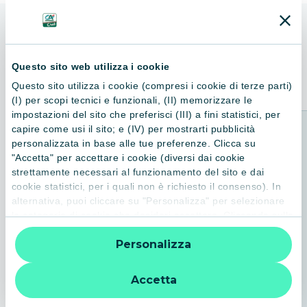
ALTRI LIBRI
Consigliati per te
Questo sito web utilizza i cookie
Questo sito utilizza i cookie (compresi i cookie di terze parti)
(I) per scopi tecnici e funzionali, (II) memorizzare le
impostazioni del sito che preferisci (III) a fini statistici, per
capire come usi il sito; e (IV) per mostrarti pubblicità
personalizzata in base alle tue preferenze. Clicca su
"Accetta" per accettare i cookie (diversi dai cookie
strettamente necessari al funzionamento del sito e dai
cookie statistici, per i quali non è richiesto il consenso). In
alternativa, puoi cliccare su "Personalizza" per selezionare
le categorie di cookie che desideri accettare. Cliccando sulla
“X” le impostazioni predefinite vengono lasciate invariate e
Personalizza
quindi la navigazione può continuare senza cookie o altri
strumenti di tracciamento diversi da quelli tecnici. Per
ulteriori informazioni:
informativa privacy
.
Accetta