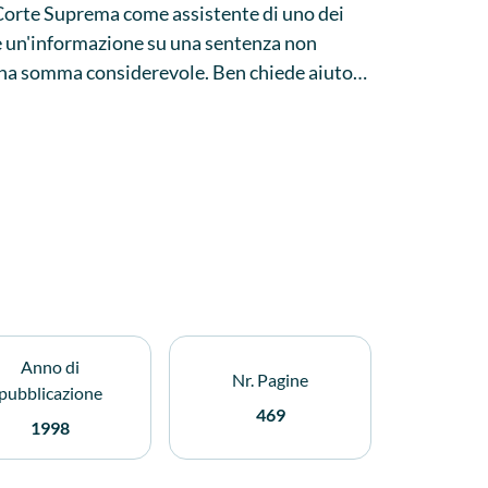
 Corte Suprema come assistente di uno dei
ire un'informazione su una sentenza non
 una somma considerevole. Ben chiede aiuto
o in una serie di uffici strategici a
a incastrare il ricattatore che lo tiene in
Anno di
Nr. Pagine
pubblicazione
469
1998