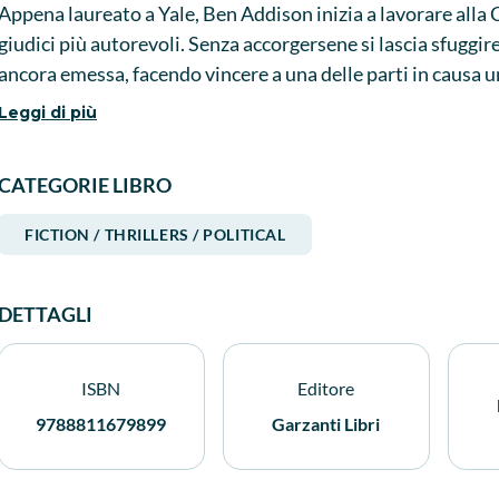
Appena laureato a Yale, Ben Addison inizia a lavorare alla
giudici più autorevoli. Senza accorgersene si lascia sfugg
ancora emessa, facendo vincere a una delle parti in causa
alla collega Lisa e ai suoi compagni di università, che lavoran
Leggi di più
Washington. Gli amici gli fanno una promessa: lo aiuteranno 
ostaggio e gli chiede altre informazioni segrete.
CATEGORIE LIBRO
FICTION / THRILLERS / POLITICAL
DETTAGLI
ISBN
Editore
9788811679899
Garzanti Libri