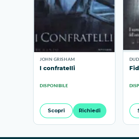
JOHN GRISHAM
DUD
I confratelli
Fid
DISPONIBILE
DIS
Scopri
Richiedi