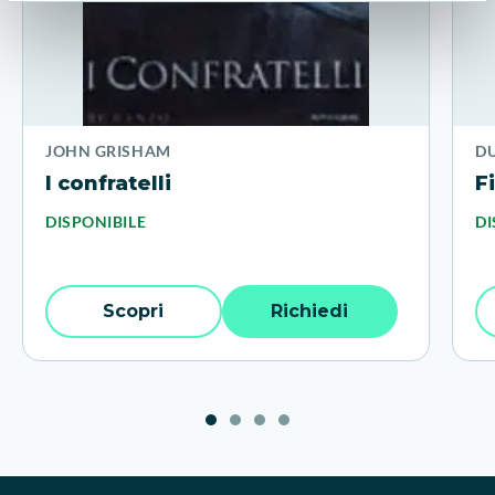
JOHN GRISHAM
DU
I confratelli
F
DISPONIBILE
DI
Scopri
Richiedi