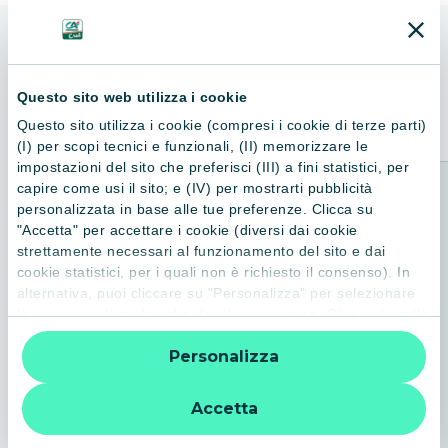
ALTRI LIBRI
Consigliati per te
Questo sito web utilizza i cookie
Questo sito utilizza i cookie (compresi i cookie di terze parti)
(I) per scopi tecnici e funzionali, (II) memorizzare le
impostazioni del sito che preferisci (III) a fini statistici, per
capire come usi il sito; e (IV) per mostrarti pubblicità
personalizzata in base alle tue preferenze. Clicca su
"Accetta" per accettare i cookie (diversi dai cookie
strettamente necessari al funzionamento del sito e dai
cookie statistici, per i quali non è richiesto il consenso). In
alternativa, puoi cliccare su "Personalizza" per selezionare
le categorie di cookie che desideri accettare. Cliccando sulla
“X” le impostazioni predefinite vengono lasciate invariate e
Personalizza
quindi la navigazione può continuare senza cookie o altri
strumenti di tracciamento diversi da quelli tecnici. Per
ulteriori informazioni:
informativa privacy
.
Accetta