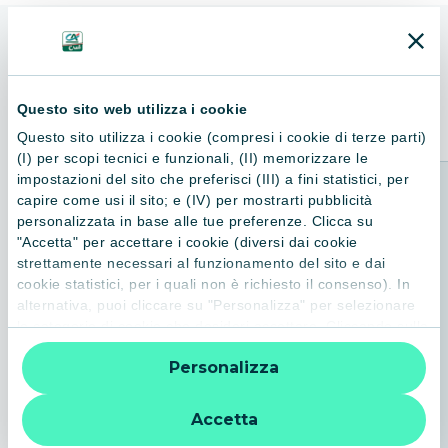
ALTRI LIBRI
Consigliati per te
Questo sito web utilizza i cookie
Questo sito utilizza i cookie (compresi i cookie di terze parti)
(I) per scopi tecnici e funzionali, (II) memorizzare le
impostazioni del sito che preferisci (III) a fini statistici, per
capire come usi il sito; e (IV) per mostrarti pubblicità
personalizzata in base alle tue preferenze. Clicca su
"Accetta" per accettare i cookie (diversi dai cookie
strettamente necessari al funzionamento del sito e dai
cookie statistici, per i quali non è richiesto il consenso). In
alternativa, puoi cliccare su "Personalizza" per selezionare
le categorie di cookie che desideri accettare. Cliccando sulla
“X” le impostazioni predefinite vengono lasciate invariate e
Personalizza
quindi la navigazione può continuare senza cookie o altri
strumenti di tracciamento diversi da quelli tecnici. Per
ulteriori informazioni:
informativa privacy
.
Accetta