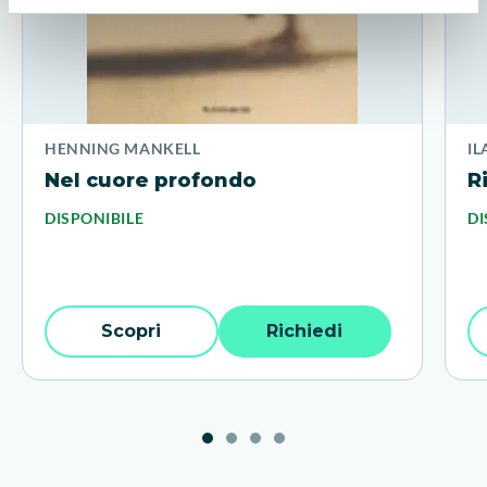
HENNING MANKELL
IL
Nel cuore profondo
R
DISPONIBILE
DI
Scopri
Richiedi