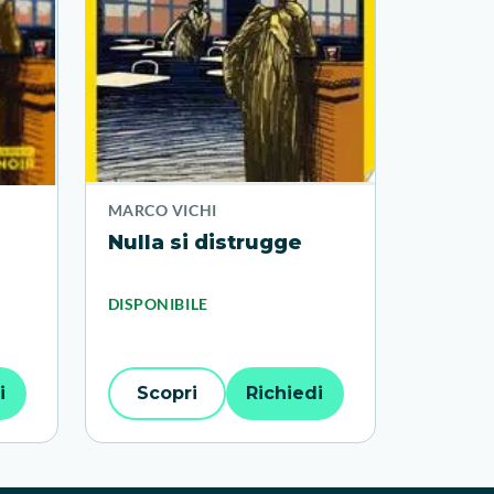
MARCO VICHI
Nulla si distrugge
lli
DISPONIBILE
i
Scopri
Richiedi