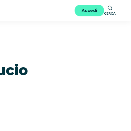
Accedi
CERCA
ucio