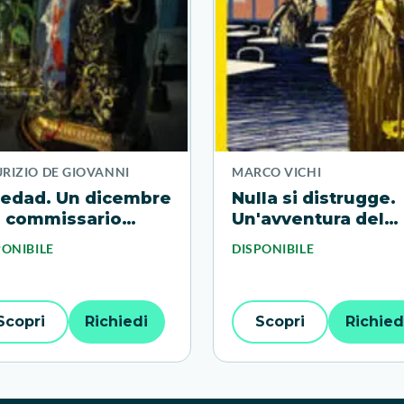
RIZIO DE GIOVANNI
MARCO VICHI
ledad. Un dicembre
Nulla si distrugge.
l commissario
Un'avventura del
ciardi
commissario Borde
PONIBILE
DISPONIBILE
Scopri
Richiedi
Scopri
Richied