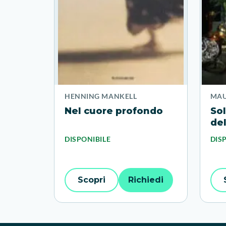
HENNING MANKELL
MAU
Nel cuore profondo
So
de
Ric
DISPONIBILE
DIS
Scopri
Richiedi