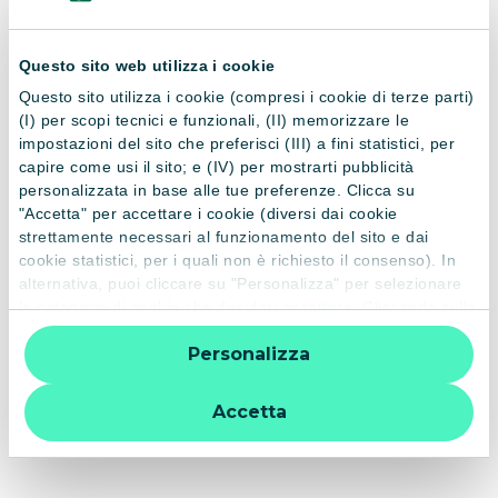
Lgs 73/2021 (Decreto Sostegni-Bis) all'art.30, prevede, a
partire dall'01/01/2022, l'obbligatorietà dell’assicurazione
Questo sito web utilizza i cookie
per gli sciatori.
Questo sito utilizza i cookie (compresi i cookie di terze parti)
Per ulteriori informazioni
clicca qui.
(I) per scopi tecnici e funzionali, (II) memorizzare le
impostazioni del sito che preferisci (III) a fini statistici, per
capire come usi il sito; e (IV) per mostrarti pubblicità
personalizzata in base alle tue preferenze. Clicca su
"Accetta" per accettare i cookie (diversi dai cookie
PROGRAMMA
strettamente necessari al funzionamento del sito e dai
L'Assicurazione Sci Sicuro CLUB è stagionale e decorre dalle
cookie statistici, per i quali non è richiesto il consenso). In
alternativa, puoi cliccare su "Personalizza" per selezionare
ore 24.00 del giorno di attivazione e termina alle ore 24.00
le categorie di cookie che desideri accettare. Cliccando sulla
del 31/08 di ogni anno - senza tacito rinnovo.
“X” le impostazioni predefinite vengono lasciate invariate e
Personalizza
quindi la navigazione può continuare senza cookie o altri
strumenti di tracciamento diversi da quelli tecnici. Per
ASSICURAZIONE
ulteriori informazioni:
informativa privacy
.
Accetta
.