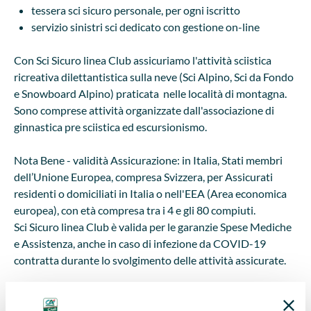
tessera sci sicuro personale, per ogni iscritto
servizio sinistri sci dedicato con gestione on-line
Con Sci Sicuro linea Club assicuriamo l'attività sciistica
ricreativa dilettantistica sulla neve (Sci Alpino, Sci da Fondo
e Snowboard Alpino) praticata nelle località di montagna.
Sono comprese attività organizzate dall'associazione di
ginnastica pre sciistica ed escursionismo.
Nota Bene - validità Assicurazione: in Italia, Stati membri
dell’Unione Europea, compresa Svizzera, per Assicurati
residenti o domiciliati in Italia o nell'EEA (Area economica
europea), con età compresa tra i 4 e gli 80 compiuti.
Sci Sicuro linea Club è valida per le garanzie Spese Mediche
e Assistenza, anche in caso di infezione da COVID-19
contratta durante lo svolgimento delle attività assicurate.
La Legge n° 86/2019 (misure in materia di sicurezza nelle
discipline sportive invernali) con l'entrata in vigore del D.