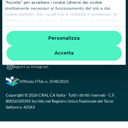
"Accetta" per accettare i cookie (diversi dai cookie
Credits
strettamente necessari al funzionamento del sito e dai
cookie statistici, per i quali non è richiesto il consenso). In
alternativa, puoi cliccare su "Personalizza" per selezionare
CONTATTI
le categorie di cookie che desideri accettare. Cliccando sulla
“X” le impostazioni predefinite vengono lasciate invariate e
0521 914667
Personalizza
quindi la navigazione può continuare senza cookie o altri
strumenti di tracciamento diversi da quelli tecnici. Per
cralcaitalia@credit-agricole.it
ulteriori informazioni:
informativa privacy
.
Accetta
cral@pec.ca-cral.it
Seguici su Instagram
Affiliato FITeL
n. 3548/2025
Copyright © 2026 CRAL CA Italia - Tutti i diritti riservati - C.F.
80016320345 Iscritto nel Registro Unico Nazionale del Terzo
Settore n. 42563