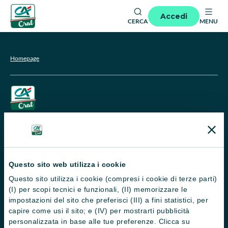
Accedi
CERCA
MENU
Homepage
CRAL CA Italia APS
Via La Spezia 138 - 43126 Parma
Questo sito web utilizza i cookie
Manuali utenti
Questo sito utilizza i cookie (compresi i cookie di terze parti)
(I) per scopi tecnici e funzionali, (II) memorizzare le
Chi siamo
impostazioni del sito che preferisci (III) a fini statistici, per
Impostazione cookie
capire come usi il sito; e (IV) per mostrarti pubblicità
personalizzata in base alle tue preferenze. Clicca su
Privacy e cookie policy