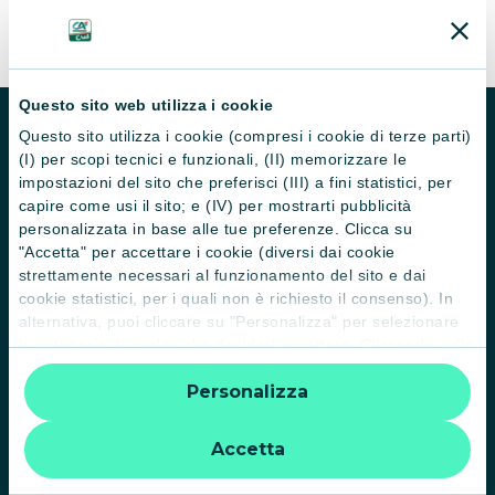
Questo sito web utilizza i cookie
Questo sito utilizza i cookie (compresi i cookie di terze parti)
Homepage
Recupero Password
(I) per scopi tecnici e funzionali, (II) memorizzare le
impostazioni del sito che preferisci (III) a fini statistici, per
capire come usi il sito; e (IV) per mostrarti pubblicità
personalizzata in base alle tue preferenze. Clicca su
"Accetta" per accettare i cookie (diversi dai cookie
strettamente necessari al funzionamento del sito e dai
CRAL CA Italia APS
cookie statistici, per i quali non è richiesto il consenso). In
alternativa, puoi cliccare su "Personalizza" per selezionare
Via La Spezia 138 - 43126 Parma
le categorie di cookie che desideri accettare. Cliccando sulla
“X” le impostazioni predefinite vengono lasciate invariate e
Personalizza
quindi la navigazione può continuare senza cookie o altri
Manuali utenti
strumenti di tracciamento diversi da quelli tecnici. Per
Chi siamo
ulteriori informazioni:
informativa privacy
.
Accetta
Impostazione cookie