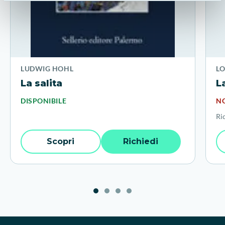
LUDWIG HOHL
L
La salita
L
DISPONIBILE
NO
Ri
Scopri
Richiedi