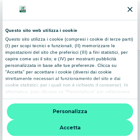
ALTRI LIBRI
Consigliati per te
Questo sito web utilizza i cookie
Questo sito utilizza i cookie (compresi i cookie di terze parti)
(I) per scopi tecnici e funzionali, (II) memorizzare le
impostazioni del sito che preferisci (III) a fini statistici, per
capire come usi il sito; e (IV) per mostrarti pubblicità
personalizzata in base alle tue preferenze. Clicca su
"Accetta" per accettare i cookie (diversi dai cookie
strettamente necessari al funzionamento del sito e dai
cookie statistici, per i quali non è richiesto il consenso). In
alternativa, puoi cliccare su "Personalizza" per selezionare
le categorie di cookie che desideri accettare. Cliccando sulla
“X” le impostazioni predefinite vengono lasciate invariate e
Personalizza
quindi la navigazione può continuare senza cookie o altri
strumenti di tracciamento diversi da quelli tecnici. Per
ulteriori informazioni:
informativa privacy
.
Accetta