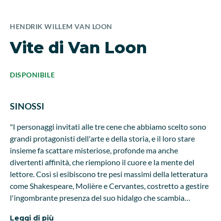
HENDRIK WILLEM VAN LOON
Vite di Van Loon
DISPONIBILE
SINOSSI
"I personaggi invitati alle tre cene che abbiamo scelto sono
grandi protagonisti dell'arte e della storia, e il loro stare
insieme fa scattare misteriose, profonde ma anche
divertenti affinità, che riempiono il cuore e la mente del
lettore. Così si esibiscono tre pesi massimi della letteratura
come Shakespeare, Molière e Cervantes, costretto a gestire
l'ingombrante presenza del suo hidalgo che scambia
innocue galline per nemici da infilzare. E poi, quando si
Leggi di più