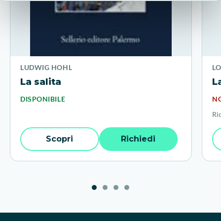
LUDWIG HOHL
L
La salita
L
DISPONIBILE
NO
Ri
Scopri
Richiedi