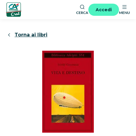
Accedi
CERCA
MENU
Torna ai libri