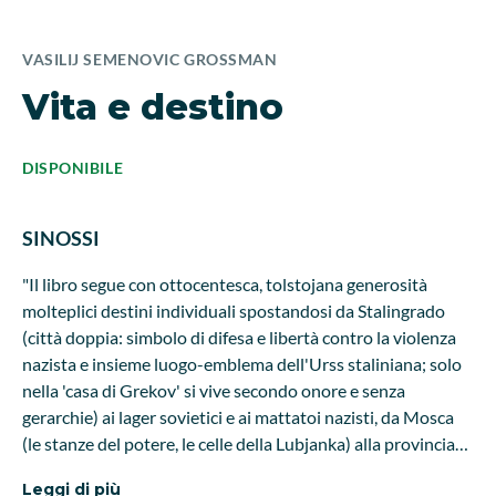
VASILIJ SEMENOVIC GROSSMAN
Vita e destino
DISPONIBILE
SINOSSI
"Il libro segue con ottocentesca, tolstojana generosità
molteplici destini individuali spostandosi da Stalingrado
(città doppia: simbolo di difesa e libertà contro la violenza
nazista e insieme luogo-emblema dell'Urss staliniana; solo
nella 'casa di Grekov' si vive secondo onore e senza
gerarchie) ai lager sovietici e ai mattatoi nazisti, da Mosca
(le stanze del potere, le celle della Lubjanka) alla provincia
russa. E raccontando la 'crudele verità' della guerra, le storie
Leggi di più