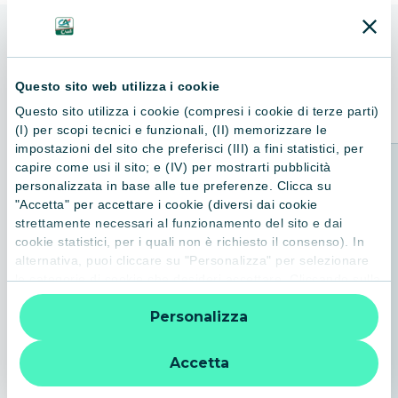
ALTRI LIBRI
Consigliati per te
Questo sito web utilizza i cookie
Questo sito utilizza i cookie (compresi i cookie di terze parti)
(I) per scopi tecnici e funzionali, (II) memorizzare le
impostazioni del sito che preferisci (III) a fini statistici, per
capire come usi il sito; e (IV) per mostrarti pubblicità
personalizzata in base alle tue preferenze. Clicca su
"Accetta" per accettare i cookie (diversi dai cookie
strettamente necessari al funzionamento del sito e dai
cookie statistici, per i quali non è richiesto il consenso). In
alternativa, puoi cliccare su "Personalizza" per selezionare
le categorie di cookie che desideri accettare. Cliccando sulla
“X” le impostazioni predefinite vengono lasciate invariate e
Personalizza
quindi la navigazione può continuare senza cookie o altri
strumenti di tracciamento diversi da quelli tecnici. Per
ulteriori informazioni:
informativa privacy
.
Accetta