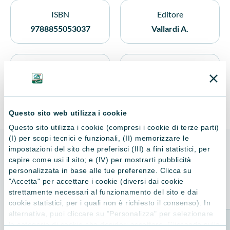
Medioevo e nel Rinascimento, nelle pale d'altare e nei
ISBN
Editore
ritratti con le damine e il levriero afghano impeccabilmente
9788855053037
Vallardi A.
in posa. Raccontando aneddoti scemi ed elargendo
informazioni, "Un minuto d'arte" ci insegna a usare curiosità
e senso critico, a costruirci i nostri strumenti per osservare il
Anno di pubblicazione
Nr. Pagine
bello, regalandoci la granitica certezza che la creatività ci
salverà tutti. Quando il MoMA è lontano ma la voglia di Les
2020
144
demoiselles d'Avignon prende il sopravvento, ecco un libro
ricco di immagini e tutto da leggere, per guardare all'arte
Questo sito web utilizza i cookie
con occhi nuovi e ricordarci che la bellezza è un'esperienza
Questo sito utilizza i cookie (compresi i cookie di terze parti)
che può cambiarci la vita.
(I) per scopi tecnici e funzionali, (II) memorizzare le
impostazioni del sito che preferisci (III) a fini statistici, per
ALTRI LIBRI
capire come usi il sito; e (IV) per mostrarti pubblicità
personalizzata in base alle tue preferenze. Clicca su
Consigliati per te
"Accetta" per accettare i cookie (diversi dai cookie
strettamente necessari al funzionamento del sito e dai
cookie statistici, per i quali non è richiesto il consenso). In
alternativa, puoi cliccare su "Personalizza" per selezionare
le categorie di cookie che desideri accettare. Cliccando sulla