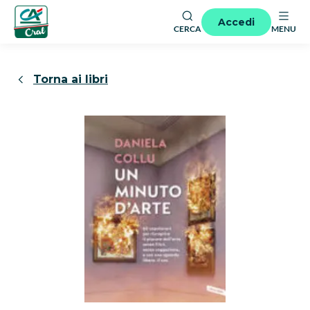
Accedi
CERCA
MENU
Torna ai libri