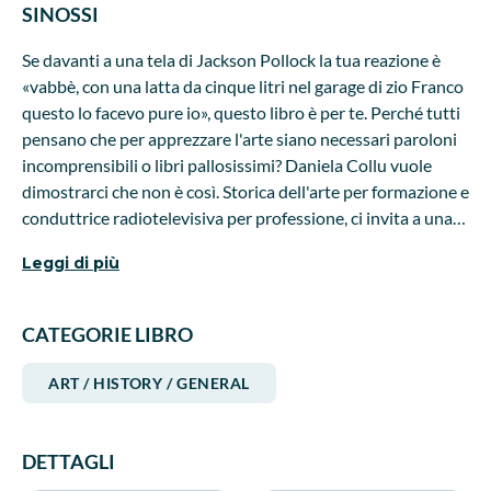
SINOSSI
Se davanti a una tela di Jackson Pollock la tua reazione è
«vabbè, con una latta da cinque litri nel garage di zio Franco
questo lo facevo pure io», questo libro è per te. Perché tutti
pensano che per apprezzare l'arte siano necessari paroloni
incomprensibili o libri pallosissimi? Daniela Collu vuole
dimostrarci che non è così. Storica dell'arte per formazione e
conduttrice radiotelevisiva per professione, ci invita a una
passeggiata tra 60 opere, artisti e monumenti fondamentali,
Leggi di più
facendoci scoprire che si può godere della bellezza senza
soggezione e persino con divertimento e ironia. Partendo
dalla sua rubrica instagram #1minutodarte, ci fa osservare
CATEGORIE LIBRO
l'arte imparando a porci delle domande, come se fosse un
delitto irrisolto. Scopriremo che le risposte possono essere
ART / HISTORY / GENERAL
sorprendenti, acute, geniali, a volte di un'ironia e una libertà
mai incontrate prima. E se l'arte contemporanea ci concede
il lusso del rebus, ci stupiremo a ritrovare lo stesso gioco di
DETTAGLI
significati nascosti, slittamenti e misteri nell'arte antica, nel