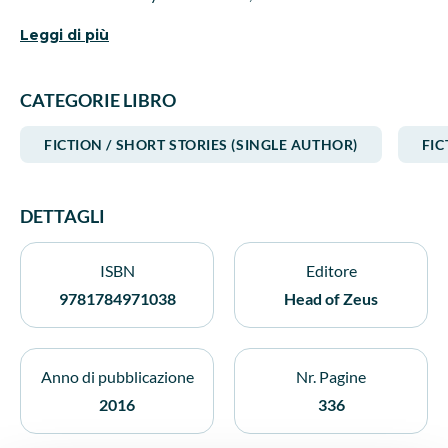
wants to kill her... These quietly lethal stories reveal the
Leggi di più
horrors that dwell within us all.
CATEGORIE LIBRO
FICTION / SHORT STORIES (SINGLE AUTHOR)
FIC
DETTAGLI
ISBN
Editore
9781784971038
Head of Zeus
Anno di pubblicazione
Nr. Pagine
2016
336