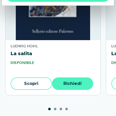
LUDWIG HOHL
L
La salita
L
DISPONIBILE
DI
Scopri
Richiedi