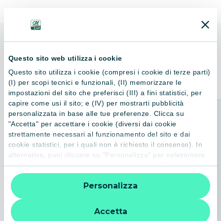
ALTRI LIBRI
Questo sito web utilizza i cookie
Consigliati per te
Questo sito utilizza i cookie (compresi i cookie di terze parti)
(I) per scopi tecnici e funzionali, (II) memorizzare le
impostazioni del sito che preferisci (III) a fini statistici, per
capire come usi il sito; e (IV) per mostrarti pubblicità
personalizzata in base alle tue preferenze. Clicca su
"Accetta" per accettare i cookie (diversi dai cookie
strettamente necessari al funzionamento del sito e dai
cookie statistici, per i quali non è richiesto il consenso). In
alternativa, puoi cliccare su "Personalizza" per selezionare
le categorie di cookie che desideri accettare. Cliccando sulla
“X” le impostazioni predefinite vengono lasciate invariate e
Personalizza
quindi la navigazione può continuare senza cookie o altri
strumenti di tracciamento diversi da quelli tecnici. Per
ulteriori informazioni:
informativa privacy
.
Accetta