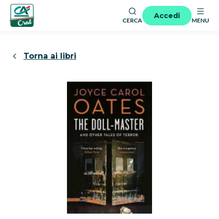
Accedi
CERCA
MENU
Torna ai libri