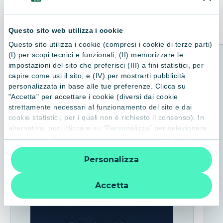
Consigliati per te
Questo sito web utilizza i cookie
Questo sito utilizza i cookie (compresi i cookie di terze parti)
(I) per scopi tecnici e funzionali, (II) memorizzare le
impostazioni del sito che preferisci (III) a fini statistici, per
capire come usi il sito; e (IV) per mostrarti pubblicità
personalizzata in base alle tue preferenze. Clicca su
"Accetta" per accettare i cookie (diversi dai cookie
strettamente necessari al funzionamento del sito e dai
cookie statistici, per i quali non è richiesto il consenso). In
alternativa, puoi cliccare su "Personalizza" per selezionare
le categorie di cookie che desideri accettare. Cliccando sulla
“X” le impostazioni predefinite vengono lasciate invariate e
Personalizza
quindi la navigazione può continuare senza cookie o altri
strumenti di tracciamento diversi da quelli tecnici. Per
ulteriori informazioni:
informativa privacy
.
Accetta