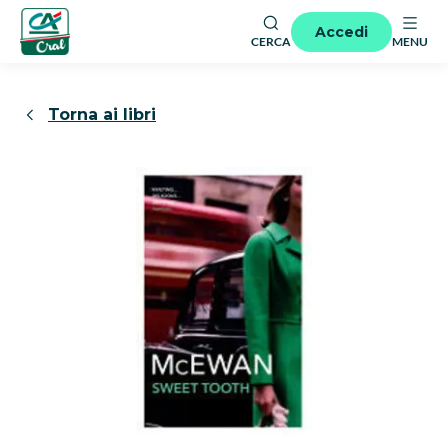
Accedi
CERCA
MENU
Torna ai libri