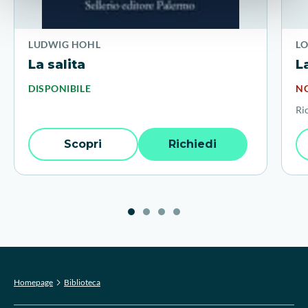
LUDWIG HOHL
L
La salita
L
DISPONIBILE
NO
Ri
Scopri
Richiedi
Homepage
Biblioteca