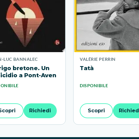
N-LUC BANNALEC
VALÉRIE PERRIN
rigo bretone. Un
Tatà
icidio a Pont-Aven
PONIBILE
DISPONIBILE
Scopri
Richiedi
Scopri
Richied