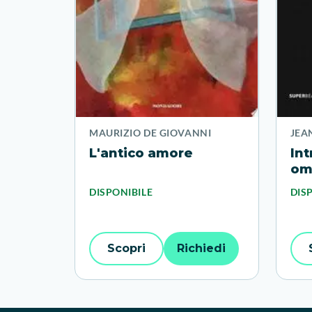
MAURIZIO DE GIOVANNI
JEA
L'antico amore
Int
om
DISPONIBILE
DIS
Scopri
Richiedi