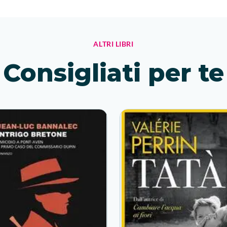
volto sfatto di Serenella. Per tutti loro avrebbe resistito, e
ALTRI LIBRI
Consigliati per te