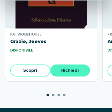
P.G. WODEHOUSE
F
Grazie, Jeeves
A
DISPONIBILE
DI
Scopri
Richiedi