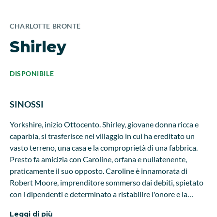
CHARLOTTE BRONTË
Shirley
DISPONIBILE
SINOSSI
Yorkshire, inizio Ottocento. Shirley, giovane donna ricca e
caparbia, si trasferisce nel villaggio in cui ha ereditato un
vasto terreno, una casa e la comproprietà di una fabbrica.
Presto fa amicizia con Caroline, orfana e nullatenente,
praticamente il suo opposto. Caroline è innamorata di
Robert Moore, imprenditore sommerso dai debiti, spietato
con i dipendenti e determinato a ristabilire l'onore e la
ricchezza della sua famiglia, minati da anni di cattiva
Leggi di più