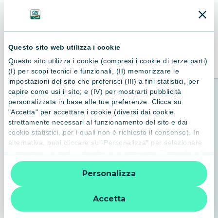
ALTRI LIBRI
Consigliati per te
Questo sito web utilizza i cookie
Questo sito utilizza i cookie (compresi i cookie di terze parti)
(I) per scopi tecnici e funzionali, (II) memorizzare le
impostazioni del sito che preferisci (III) a fini statistici, per
capire come usi il sito; e (IV) per mostrarti pubblicità
personalizzata in base alle tue preferenze. Clicca su
"Accetta" per accettare i cookie (diversi dai cookie
strettamente necessari al funzionamento del sito e dai
cookie statistici, per i quali non è richiesto il consenso). In
alternativa, puoi cliccare su "Personalizza" per selezionare
le categorie di cookie che desideri accettare. Cliccando sulla
“X” le impostazioni predefinite vengono lasciate invariate e
Personalizza
quindi la navigazione può continuare senza cookie o altri
strumenti di tracciamento diversi da quelli tecnici. Per
ulteriori informazioni:
informativa privacy
.
Accetta