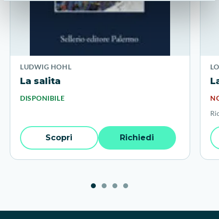
LUDWIG HOHL
L
La salita
L
DISPONIBILE
NO
Ri
Scopri
Richiedi