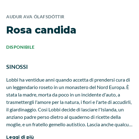
AUDUR AVA ÓLAFSDÓTTIR
Rosa candida
DISPONIBILE
SINOSSI
Lobbi ha ventidue anni quando accetta di prendersi cura di
un leggendario roseto in un monastero del Nord Europa. È
stata la madre, morta da poco in un incidente d'auto, a
trasmettergli l'amore per la natura, i fiori e l'arte di accudirli,
il giardinaggio. Cosi Lobbi decide di lasciare l'Islanda, un
anziano padre perso dietro al quaderno di ricette della
moglie, e un fratello gemello autistico. Lascia anche qualcun
altro: Flòra Sòl, la figlia di sette mesi avuta dopo una sola
Leggi di più