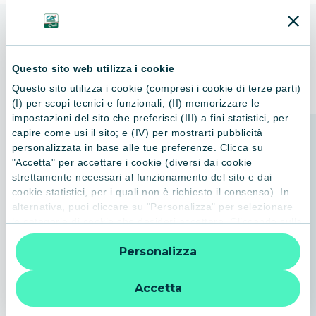
ALTRI LIBRI
Consigliati per te
Questo sito web utilizza i cookie
Questo sito utilizza i cookie (compresi i cookie di terze parti)
(I) per scopi tecnici e funzionali, (II) memorizzare le
impostazioni del sito che preferisci (III) a fini statistici, per
capire come usi il sito; e (IV) per mostrarti pubblicità
personalizzata in base alle tue preferenze. Clicca su
"Accetta" per accettare i cookie (diversi dai cookie
strettamente necessari al funzionamento del sito e dai
cookie statistici, per i quali non è richiesto il consenso). In
alternativa, puoi cliccare su "Personalizza" per selezionare
le categorie di cookie che desideri accettare. Cliccando sulla
“X” le impostazioni predefinite vengono lasciate invariate e
Personalizza
quindi la navigazione può continuare senza cookie o altri
strumenti di tracciamento diversi da quelli tecnici. Per
ulteriori informazioni:
informativa privacy
.
Accetta