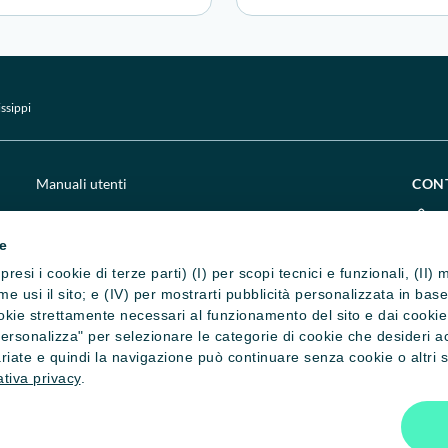
issippi
Manuali utenti
CON
Chi siamo
0
ie
Impostazione cookie
c
presi i cookie di terze parti) (I) per scopi tecnici e funzionali, (II
Privacy e cookie policy
c
 come usi il sito; e (IV) per mostrarti pubblicità personalizzata in ba
okie strettamente necessari al funzionamento del sito e dai cookie st
Credits
S
"Personalizza" per selezionare le categorie di cookie che desideri a
riate e quindi la navigazione può continuare senza cookie o altri st
tiva privacy
.
ati - C.F. 80016320345
 n. 42563