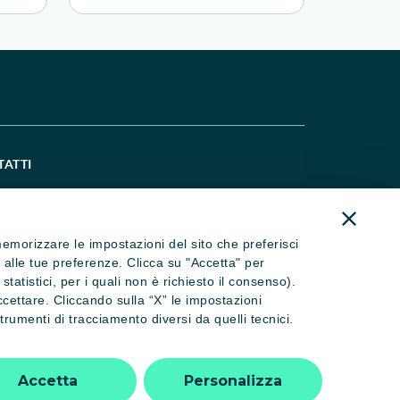
TATTI
521 914667
ralcaitalia@credit-agricole.it
) memorizzare le impostazioni del sito che preferisci
ral@pec.ca-cral.it
se alle tue preferenze. Clicca su "Accetta" per
atistici, per i quali non è richiesto il consenso).
eguici su Instagram
ccettare. Cliccando sulla “X” le impostazioni
rumenti di tracciamento diversi da quelli tecnici.
Affiliato FITeL
Accetta
Personalizza
n. 3548/2025