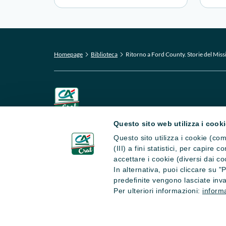
Homepage
Biblioteca
Ritorno a Ford County. Storie del Miss
Questo sito web utilizza i cook
CRAL CA Italia APS
Questo sito utilizza i cookie (com
Via La Spezia 138 - 43126 Parma
(III) a fini statistici, per capire
accettare i cookie (diversi dai co
In alternativa, puoi cliccare su 
predefinite vengono lasciate inva
Per ulteriori informazioni:
informa
Copyright © 2026 CRAL CA Italia - Tutti i diritti riserv
Iscritto nel Registro Unico Nazionale del Terzo Settore