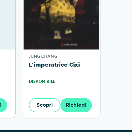
JUNG CHANG
L'imperatrice Cixi
DISPONIBILE
i
Scopri
Richiedi