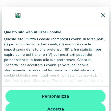
ALTRI LIBRI
Questo sito web utilizza i cookie
Consigliati per te
Questo sito utilizza i cookie (compresi i cookie di terze parti)
(I) per scopi tecnici e funzionali, (II) memorizzare le
impostazioni del sito che preferisci (III) a fini statistici, per
capire come usi il sito; e (IV) per mostrarti pubblicità
personalizzata in base alle tue preferenze. Clicca su
"Accetta" per accettare i cookie (diversi dai cookie
strettamente necessari al funzionamento del sito e dai
cookie statistici, per i quali non è richiesto il consenso). In
alternativa, puoi cliccare su "Personalizza" per selezionare
le categorie di cookie che desideri accettare. Cliccando sulla
“X” le impostazioni predefinite vengono lasciate invariate e
Personalizza
quindi la navigazione può continuare senza cookie o altri
strumenti di tracciamento diversi da quelli tecnici. Per
ulteriori informazioni:
informativa privacy
.
Accetta