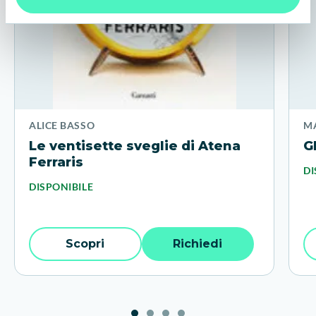
ALICE BASSO
MA
Le ventisette sveglie di Atena
G
Ferraris
DI
DISPONIBILE
Scopri
Richiedi