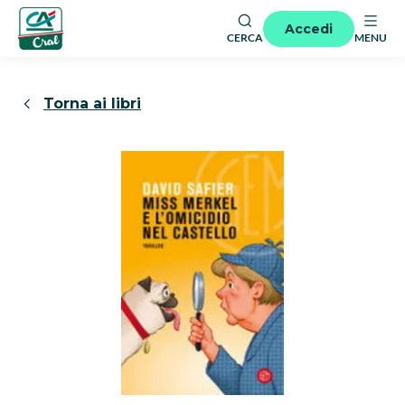
Accedi
CERCA
MENU
Torna ai libri