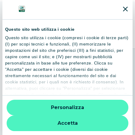
ALTRI LIBRI
Consigliati per te
Questo sito web utilizza i cookie
Questo sito utilizza i cookie (compresi i cookie di terze parti)
(I) per scopi tecnici e funzionali, (II) memorizzare le
impostazioni del sito che preferisci (III) a fini statistici, per
capire come usi il sito; e (IV) per mostrarti pubblicità
personalizzata in base alle tue preferenze. Clicca su
"Accetta" per accettare i cookie (diversi dai cookie
strettamente necessari al funzionamento del sito e dai
cookie statistici, per i quali non è richiesto il consenso). In
alternativa, puoi cliccare su "Personalizza" per selezionare
le categorie di cookie che desideri accettare. Cliccando sulla
“X” le impostazioni predefinite vengono lasciate invariate e
Personalizza
quindi la navigazione può continuare senza cookie o altri
strumenti di tracciamento diversi da quelli tecnici. Per
ulteriori informazioni:
informativa privacy
.
Accetta