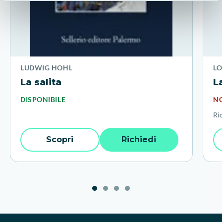
LUDWIG HOHL
L
La salita
L
DISPONIBILE
NO
Ri
Scopri
Richiedi