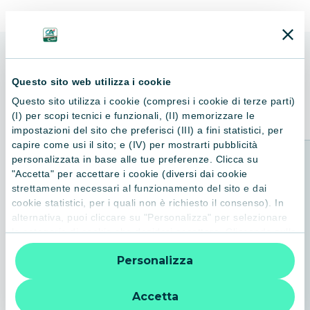
ALTRI LIBRI
Questo sito web utilizza i cookie
Consigliati per te
Questo sito utilizza i cookie (compresi i cookie di terze parti)
(I) per scopi tecnici e funzionali, (II) memorizzare le
impostazioni del sito che preferisci (III) a fini statistici, per
capire come usi il sito; e (IV) per mostrarti pubblicità
personalizzata in base alle tue preferenze. Clicca su
"Accetta" per accettare i cookie (diversi dai cookie
strettamente necessari al funzionamento del sito e dai
cookie statistici, per i quali non è richiesto il consenso). In
alternativa, puoi cliccare su "Personalizza" per selezionare
le categorie di cookie che desideri accettare. Cliccando sulla
“X” le impostazioni predefinite vengono lasciate invariate e
Personalizza
quindi la navigazione può continuare senza cookie o altri
strumenti di tracciamento diversi da quelli tecnici. Per
ulteriori informazioni:
informativa privacy
.
Accetta