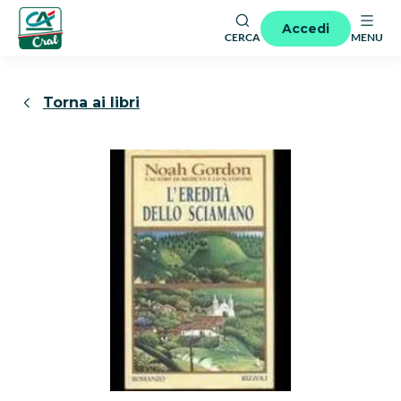
Accedi
CERCA
MENU
Torna ai libri