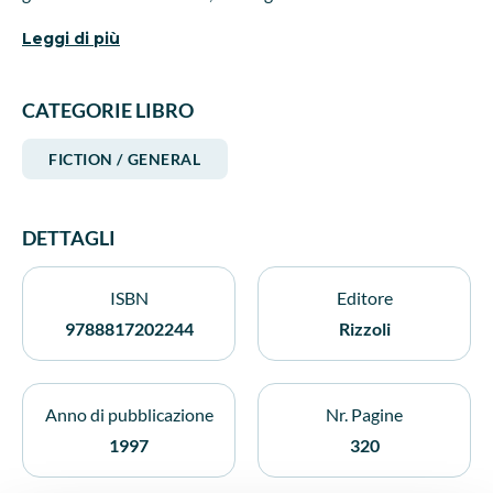
d&'avventura, di altruismo e di guerra, pervasa dal mistero e
Leggi di più
dalla suggestione dei miti e delle credenze indiane.
CATEGORIE LIBRO
FICTION / GENERAL
DETTAGLI
ISBN
Editore
9788817202244
Rizzoli
Anno di pubblicazione
Nr. Pagine
1997
320