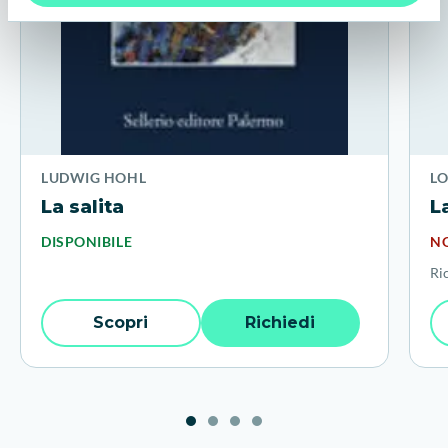
LUDWIG HOHL
L
La salita
L
DISPONIBILE
NO
Ri
Scopri
Richiedi