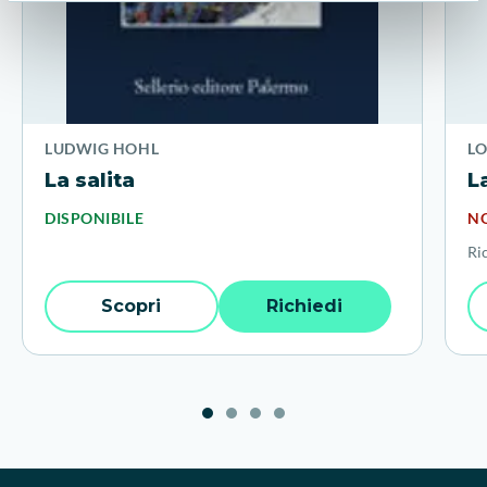
LUDWIG HOHL
L
La salita
L
DISPONIBILE
NO
Ri
Scopri
Richiedi