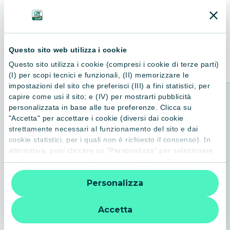
qualcuno pronto a scalfirla, come Tommaso l'affascinante
ragazzo che giorno dopo giorno la aiuterà a capire chi vuole
essere davvero. Non sa che la verità ha mille sfumature. Che
ALTRI LIBRI
nulla è davvero inconfessabile perché la colpa spesso non è
Consigliati per te
Questo sito web utilizza i cookie
dove credevamo che fosse.
Questo sito utilizza i cookie (compresi i cookie di terze parti)
(I) per scopi tecnici e funzionali, (II) memorizzare le
impostazioni del sito che preferisci (III) a fini statistici, per
capire come usi il sito; e (IV) per mostrarti pubblicità
personalizzata in base alle tue preferenze. Clicca su
"Accetta" per accettare i cookie (diversi dai cookie
strettamente necessari al funzionamento del sito e dai
cookie statistici, per i quali non è richiesto il consenso). In
alternativa, puoi cliccare su "Personalizza" per selezionare
le categorie di cookie che desideri accettare. Cliccando sulla
“X” le impostazioni predefinite vengono lasciate invariate e
Personalizza
quindi la navigazione può continuare senza cookie o altri
strumenti di tracciamento diversi da quelli tecnici. Per
ulteriori informazioni:
informativa privacy
.
Accetta