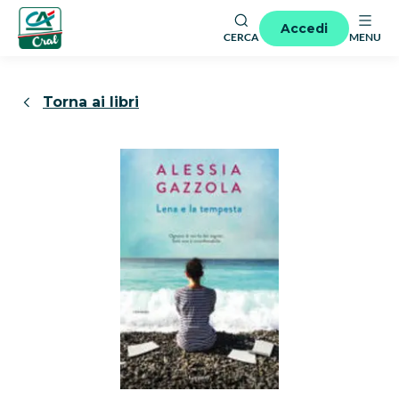
Accedi
CERCA
MENU
Torna ai libri