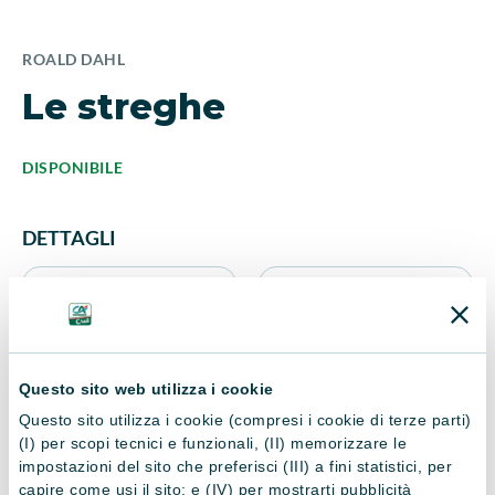
ROALD DAHL
Le streghe
DISPONIBILE
DETTAGLI
ISBN
Editore
9788862560214
Salani
Questo sito web utilizza i cookie
Anno di pubblicazione
Nr. Pagine
Questo sito utilizza i cookie (compresi i cookie di terze parti)
(I) per scopi tecnici e funzionali, (II) memorizzare le
2008
200
impostazioni del sito che preferisci (III) a fini statistici, per
capire come usi il sito; e (IV) per mostrarti pubblicità