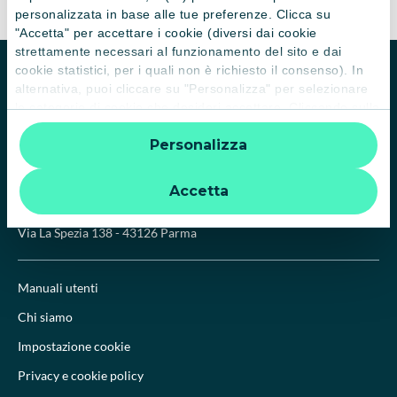
personalizzata in base alle tue preferenze. Clicca su
"Accetta" per accettare i cookie (diversi dai cookie
strettamente necessari al funzionamento del sito e dai
cookie statistici, per i quali non è richiesto il consenso). In
Homepage
Biblioteca
alternativa, puoi cliccare su "Personalizza" per selezionare
le categorie di cookie che desideri accettare. Cliccando sulla
“X” le impostazioni predefinite vengono lasciate invariate e
Personalizza
quindi la navigazione può continuare senza cookie o altri
strumenti di tracciamento diversi da quelli tecnici. Per
ulteriori informazioni:
informativa privacy
.
Accetta
CRAL CA Italia APS
Via La Spezia 138 - 43126 Parma
Manuali utenti
Chi siamo
Impostazione cookie
Privacy e cookie policy