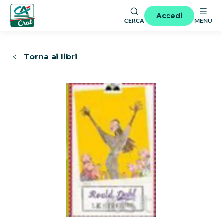
Accedi
CERCA
MENU
Torna ai libri