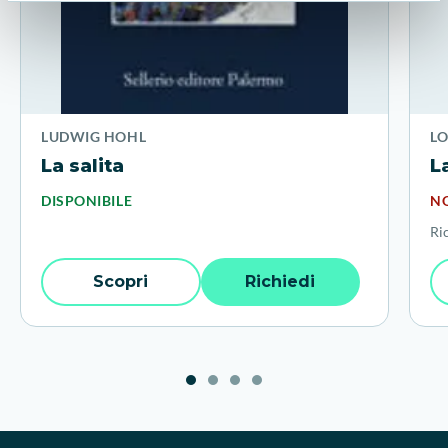
LUDWIG HOHL
L
La salita
L
DISPONIBILE
NO
Ri
Scopri
Richiedi