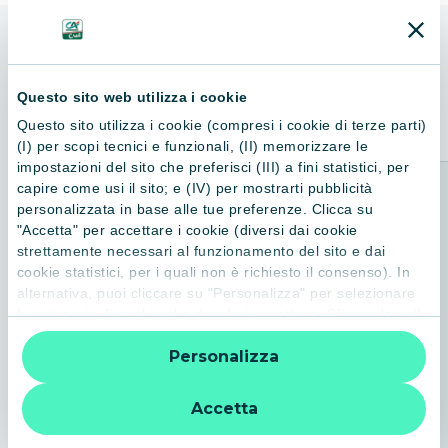
ALTRI LIBRI
Consigliati per te
Questo sito web utilizza i cookie
Questo sito utilizza i cookie (compresi i cookie di terze parti)
(I) per scopi tecnici e funzionali, (II) memorizzare le
impostazioni del sito che preferisci (III) a fini statistici, per
capire come usi il sito; e (IV) per mostrarti pubblicità
personalizzata in base alle tue preferenze. Clicca su
"Accetta" per accettare i cookie (diversi dai cookie
strettamente necessari al funzionamento del sito e dai
cookie statistici, per i quali non è richiesto il consenso). In
alternativa, puoi cliccare su "Personalizza" per selezionare
le categorie di cookie che desideri accettare. Cliccando sulla
“X” le impostazioni predefinite vengono lasciate invariate e
Personalizza
quindi la navigazione può continuare senza cookie o altri
strumenti di tracciamento diversi da quelli tecnici. Per
ulteriori informazioni:
informativa privacy
.
Accetta