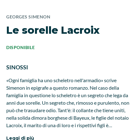
GEORGES SIMENON
Le sorelle Lacroix
DISPONIBILE
SINOSSI
«Ogni famiglia ha uno scheletro nell'armadio» scrive
Simenon in epigrafe a questo romanzo. Nel caso della
famiglia in questione lo scheletro è un segreto che lega da
anni due sorelle. Un segreto che, rimosso e purulento, non
può che trasudare odio. Tant'è: il collante che tiene uniti,
nella solida dimora borghese di Bayeux, le figlie del notaio
Lacroix, il marito di una di loro e i rispettivi figli è
unicamente l'odio, un odio così spesso e pesante che
Leggi di più