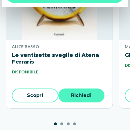
ALICE BASSO
MA
Le ventisette sveglie di Atena
G
Ferraris
DI
DISPONIBILE
Scopri
Richiedi