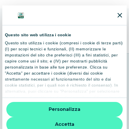
altri amori. È come se la solitudine stesse diventando
l'esigente compagna di cui non si può fare a meno. Questa è
l'indagine forse più crudele di Rocco Schiavone.
ALTRI LIBRI
Consigliati per te
Questo sito web utilizza i cookie
Questo sito utilizza i cookie (compresi i cookie di terze parti)
(I) per scopi tecnici e funzionali, (II) memorizzare le
impostazioni del sito che preferisci (III) a fini statistici, per
capire come usi il sito; e (IV) per mostrarti pubblicità
personalizzata in base alle tue preferenze. Clicca su
"Accetta" per accettare i cookie (diversi dai cookie
strettamente necessari al funzionamento del sito e dai
cookie statistici, per i quali non è richiesto il consenso). In
alternativa, puoi cliccare su "Personalizza" per selezionare
le categorie di cookie che desideri accettare. Cliccando sulla
“X” le impostazioni predefinite vengono lasciate invariate e
Personalizza
quindi la navigazione può continuare senza cookie o altri
strumenti di tracciamento diversi da quelli tecnici. Per
ulteriori informazioni:
informativa privacy
.
Accetta