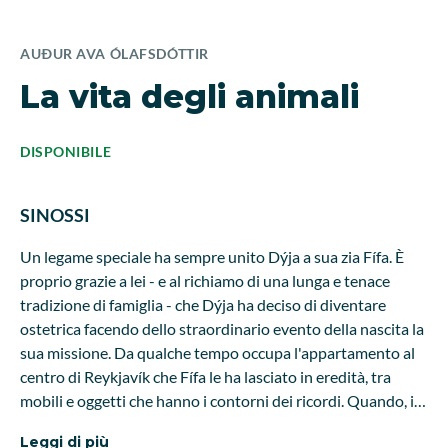
AUÐUR AVA ÓLAFSDÓTTIR
La vita degli animali
DISPONIBILE
SINOSSI
Un legame speciale ha sempre unito Dýja a sua zia Fífa. È
proprio grazie a lei - e al richiamo di una lunga e tenace
tradizione di famiglia - che Dýja ha deciso di diventare
ostetrica facendo dello straordinario evento della nascita la
sua missione. Da qualche tempo occupa l'appartamento al
centro di Reykjavík che Fífa le ha lasciato in eredità, tra
mobili e oggetti che hanno i contorni dei ricordi. Quando, in
fondo a un vecchio armadio, Dýja ritrova uno scatolone dal
Leggi di più