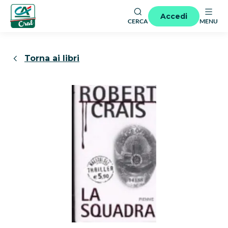
Accedi
CERCA
MENU
Torna ai libri