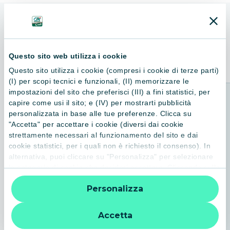
ALTRI LIBRI
Consigliati per te
Questo sito web utilizza i cookie
Questo sito utilizza i cookie (compresi i cookie di terze parti)
(I) per scopi tecnici e funzionali, (II) memorizzare le
impostazioni del sito che preferisci (III) a fini statistici, per
capire come usi il sito; e (IV) per mostrarti pubblicità
personalizzata in base alle tue preferenze. Clicca su
"Accetta" per accettare i cookie (diversi dai cookie
strettamente necessari al funzionamento del sito e dai
cookie statistici, per i quali non è richiesto il consenso). In
alternativa, puoi cliccare su "Personalizza" per selezionare
le categorie di cookie che desideri accettare. Cliccando sulla
“X” le impostazioni predefinite vengono lasciate invariate e
Personalizza
quindi la navigazione può continuare senza cookie o altri
strumenti di tracciamento diversi da quelli tecnici. Per
ulteriori informazioni:
informativa privacy
.
Accetta