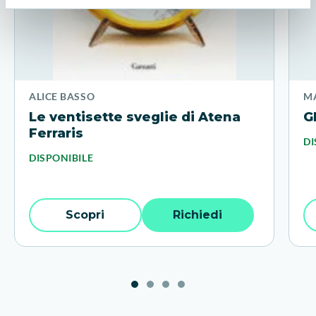
ALICE BASSO
MA
Le ventisette sveglie di Atena
G
Ferraris
DI
DISPONIBILE
Scopri
Richiedi