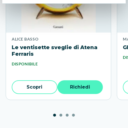
ALICE BASSO
MA
Le ventisette sveglie di Atena
G
Ferraris
DI
DISPONIBILE
Scopri
Richiedi