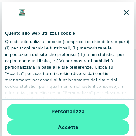
ALTRI LIBRI
Consigliati per te
Questo sito web utilizza i cookie
Questo sito utilizza i cookie (compresi i cookie di terze parti)
(I) per scopi tecnici e funzionali, (II) memorizzare le
impostazioni del sito che preferisci (III) a fini statistici, per
capire come usi il sito; e (IV) per mostrarti pubblicità
personalizzata in base alle tue preferenze. Clicca su
"Accetta" per accettare i cookie (diversi dai cookie
strettamente necessari al funzionamento del sito e dai
cookie statistici, per i quali non è richiesto il consenso). In
alternativa, puoi cliccare su "Personalizza" per selezionare
le categorie di cookie che desideri accettare. Cliccando sulla
“X” le impostazioni predefinite vengono lasciate invariate e
Personalizza
quindi la navigazione può continuare senza cookie o altri
strumenti di tracciamento diversi da quelli tecnici. Per
ulteriori informazioni:
informativa privacy
.
Accetta