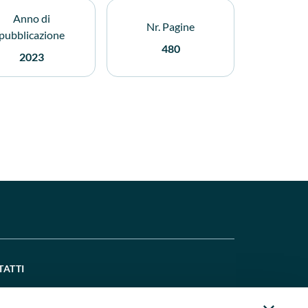
Anno di
Nr. Pagine
pubblicazione
480
2023
TATTI
521 914667