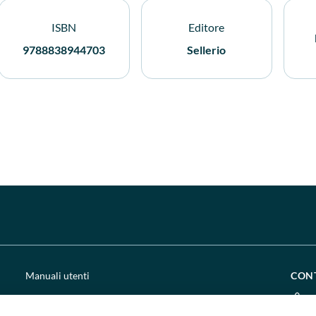
ISBN
Editore
9788838944703
Sellerio
Manuali utenti
CON
Chi siamo
0