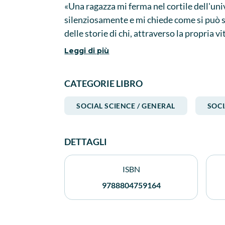
«Una ragazza mi ferma nel cortile dell'univ
silenziosamente e mi chiede come si può sce
delle storie di chi, attraverso la propria v
un ingegnere che raccoglie i suoni più ant
Leggi di più
ascoltare il visibile e l'invisibile, un prof
preso cura di un bosco e ne ha ereditato il 
CATEGORIE LIBRO
stesso ma si mescoli con il passato e ci parl
Una testimonianza preziosa, che ci fa rifl
SOCIAL SCIENCE / GENERAL
SOCI
esistono attesa e noia, e tornare a rimett
frammenti di vita, silenzi e gesti inattes
che forse sono quelli di tutti noi.
DETTAGLI
ISBN
9788804759164