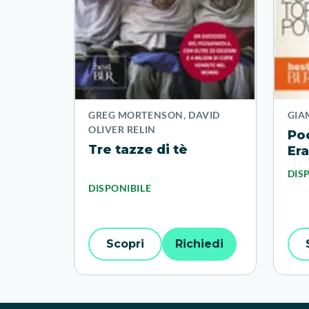
GREG MORTENSON, DAVID
GIA
OLIVER RELIN
Poc
Tre tazze di tè
Er
To
DIS
DISPONIBILE
Scopri
Richiedi