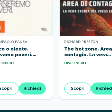
MPAOLO PANSA
RICHARD PRESTON
o o niente.
The hot zone. Area
avamo poveri.
contagio. La vera
rneremo poveri
storia del virus Ebo
PONIBILE
DISPONIBILE
Scopri
Richiedi
Scopri
Richied