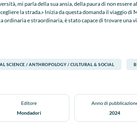
ersità, mi parla della sua ansia, della paura di non essere a
gliere la strada.» Inizia da questa domanda il viaggio di Mar
ita ordinaria e straordinaria, è stato capace di trovare una v
ichi della natura per trasmetterli alle generazioni future, 
essore di filosofia che insegna a vedere i limiti come occasioni
tempo. È un percorso lento, di ascolto, alla ricerca di un luo
i di futuro, e di un'età in cui «essere grati è il primo passo 
ettere su quanto abbiamo ancora bisogno di recuperare l'atte
AL SCIENCE / ANTHROPOLOGY / CULTURAL & SOCIAL
B
ere al centro delle nostre giornate le cose importanti e non 
i per rispondere a una giovane donna di cui non conosciamo 
Editore
Anno di pubblicazion
Mondadori
2024