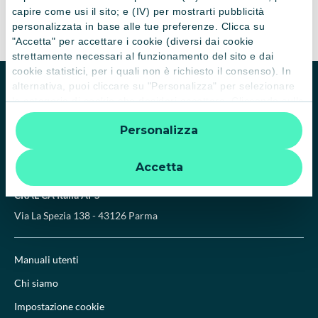
capire come usi il sito; e (IV) per mostrarti pubblicità
personalizzata in base alle tue preferenze. Clicca su
"Accetta" per accettare i cookie (diversi dai cookie
strettamente necessari al funzionamento del sito e dai
cookie statistici, per i quali non è richiesto il consenso). In
alternativa, puoi cliccare su "Personalizza" per selezionare
Homepage
Biblioteca
le categorie di cookie che desideri accettare. Cliccando sulla
“X” le impostazioni predefinite vengono lasciate invariate e
Personalizza
quindi la navigazione può continuare senza cookie o altri
strumenti di tracciamento diversi da quelli tecnici. Per
ulteriori informazioni:
informativa privacy
.
Accetta
CRAL CA Italia APS
Via La Spezia 138 - 43126 Parma
Manuali utenti
Chi siamo
Impostazione cookie