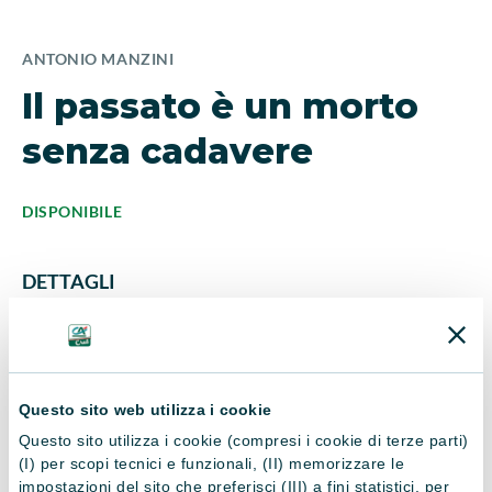
ANTONIO MANZINI
Il passato è un morto
senza cadavere
DISPONIBILE
DETTAGLI
ISBN
Editore
9788838946776
Sellerio
Questo sito web utilizza i cookie
Questo sito utilizza i cookie (compresi i cookie di terze parti)
Anno di pubblicazione
Nr. Pagine
(I) per scopi tecnici e funzionali, (II) memorizzare le
impostazioni del sito che preferisci (III) a fini statistici, per
2024
null