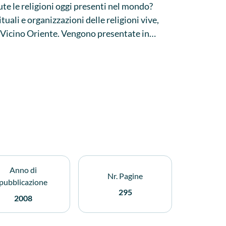
te le religioni oggi presenti nel mondo?
tuali e organizzazioni delle religioni vive,
e Vicino Oriente. Vengono presentate in
 anche se la trattazione è più dettagliata per
 dedicato alle concezioni di vita non
ge.
Anno di
Nr. Pagine
pubblicazione
295
2008