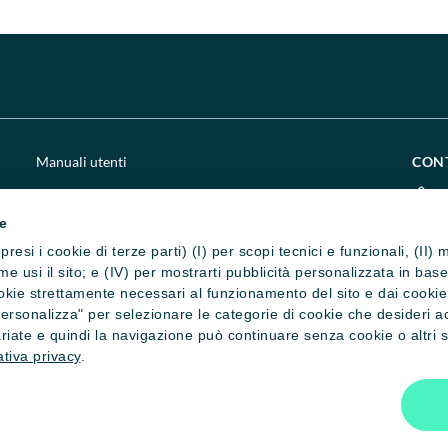
Manuali utenti
CON
Chi siamo
0
ie
Impostazione cookie
c
presi i cookie di terze parti) (I) per scopi tecnici e funzionali, (II
Privacy e cookie policy
c
 come usi il sito; e (IV) per mostrarti pubblicità personalizzata in ba
okie strettamente necessari al funzionamento del sito e dai cookie st
Credits
S
"Personalizza" per selezionare le categorie di cookie che desideri a
riate e quindi la navigazione può continuare senza cookie o altri st
tiva privacy
.
ati - C.F. 80016320345
 n. 42563