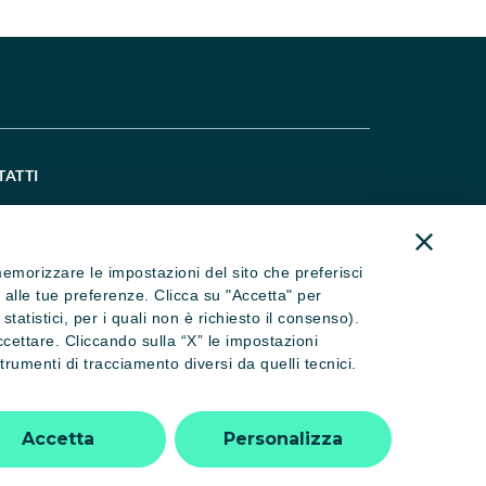
TATTI
521 914667
ralcaitalia@credit-agricole.it
) memorizzare le impostazioni del sito che preferisci
ral@pec.ca-cral.it
se alle tue preferenze. Clicca su "Accetta" per
atistici, per i quali non è richiesto il consenso).
eguici su Instagram
ccettare. Cliccando sulla “X” le impostazioni
rumenti di tracciamento diversi da quelli tecnici.
Affiliato FITeL
Accetta
Personalizza
n. 3548/2025