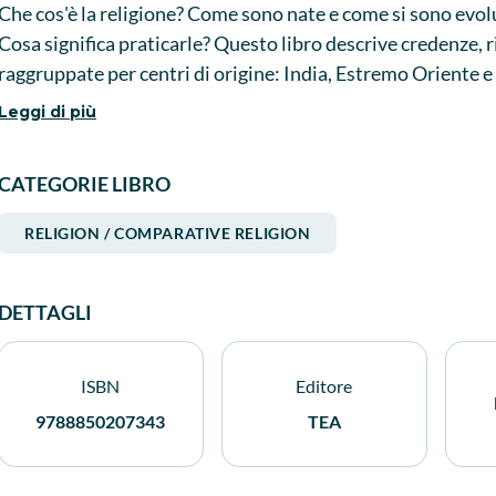
Che cos'è la religione? Come sono nate e come si sono evolu
Cosa significa praticarle? Questo libro descrive credenze, ri
raggruppate per centri di origine: India, Estremo Oriente 
forma essenziale e oggettiva, poste tutte sullo stesso piano
Leggi di più
l'Ebraismo e il Cristianesimo. Non manca un lungo capitolo
religiose e un altro ai movimenti alternativi quali la New A
CATEGORIE LIBRO
RELIGION / COMPARATIVE RELIGION
DETTAGLI
ISBN
Editore
9788850207343
TEA