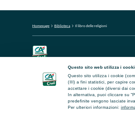
Homepage
Biblioteca
Il libro delle religioni
Questo sito web utilizza i cook
CRAL CA Italia APS
Questo sito utilizza i cookie (com
Via La Spezia 138 - 43126 Parma
(III) a fini statistici, per capire
accettare i cookie (diversi dai co
In alternativa, puoi cliccare su 
predefinite vengono lasciate inva
Per ulteriori informazioni:
informa
Copyright © 2026 CRAL CA Italia - Tutti i diritti riserv
Iscritto nel Registro Unico Nazionale del Terzo Settore