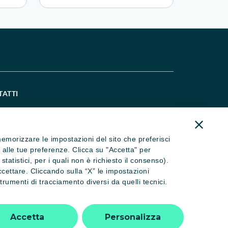
TATTI
521 914667
ralcaitalia@credit-agricole.it
) memorizzare le impostazioni del sito che preferisci
ral@pec.ca-cral.it
se alle tue preferenze. Clicca su "Accetta" per
atistici, per i quali non è richiesto il consenso).
eguici su Instagram
ccettare. Cliccando sulla “X” le impostazioni
rumenti di tracciamento diversi da quelli tecnici.
Affiliato FITeL
Accetta
Personalizza
n. 3548/2025