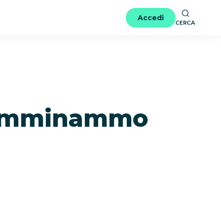
Accedi
CERCA
 camminammo