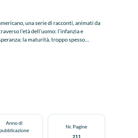
mericano, una serie di racconti, animati da
raverso l'età dell'uomo: l'infanzia e
 speranza; la maturità, troppo spesso
sa e della rassegnazione.
Anno di
Nr. Pagine
pubblicazione
211