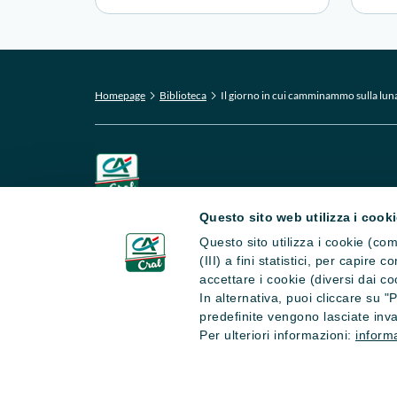
Homepage
Biblioteca
Il giorno in cui camminammo sulla lun
Questo sito web utilizza i cook
CRAL CA Italia APS
Questo sito utilizza i cookie (com
Via La Spezia 138 - 43126 Parma
(III) a fini statistici, per capire
accettare i cookie (diversi dai co
In alternativa, puoi cliccare su 
predefinite vengono lasciate inva
Per ulteriori informazioni:
informa
Copyright © 2026 CRAL CA Italia - Tutti i diritti riserv
Iscritto nel Registro Unico Nazionale del Terzo Settore