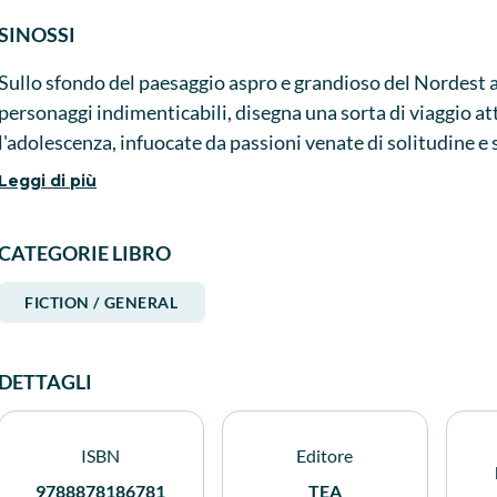
SINOSSI
Sullo sfondo del paesaggio aspro e grandioso del Nordest a
personaggi indimenticabili, disegna una sorta di viaggio att
l'adolescenza, infuocate da passioni venate di solitudine e
oscurata da grettezza e cinismo; la vecchiaia, l'età della re
Leggi di più
CATEGORIE LIBRO
FICTION / GENERAL
DETTAGLI
ISBN
Editore
9788878186781
TEA