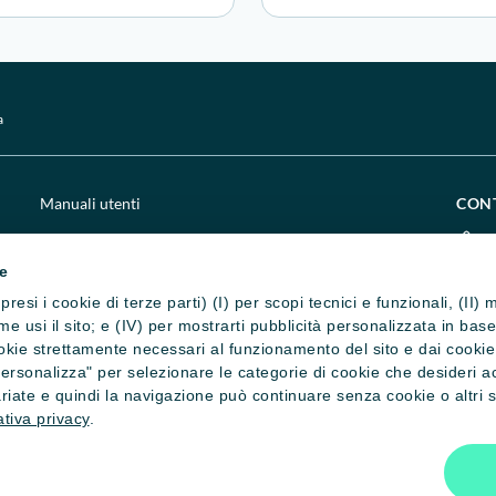
a
Manuali utenti
CON
Chi siamo
0
ie
Impostazione cookie
c
presi i cookie di terze parti) (I) per scopi tecnici e funzionali, (II
Privacy e cookie policy
c
 come usi il sito; e (IV) per mostrarti pubblicità personalizzata in ba
okie strettamente necessari al funzionamento del sito e dai cookie st
Credits
S
"Personalizza" per selezionare le categorie di cookie che desideri a
riate e quindi la navigazione può continuare senza cookie o altri st
tiva privacy
.
ati - C.F. 80016320345
 n. 42563