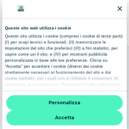
ALTRI LIBRI
Consigliati per te
Questo sito web utilizza i cookie
Questo sito utilizza i cookie (compresi i cookie di terze parti)
(I) per scopi tecnici e funzionali, (II) memorizzare le
impostazioni del sito che preferisci (III) a fini statistici, per
capire come usi il sito; e (IV) per mostrarti pubblicità
personalizzata in base alle tue preferenze. Clicca su
"Accetta" per accettare i cookie (diversi dai cookie
strettamente necessari al funzionamento del sito e dai
cookie statistici, per i quali non è richiesto il consenso). In
alternativa, puoi cliccare su "Personalizza" per selezionare
le categorie di cookie che desideri accettare. Cliccando sulla
“X” le impostazioni predefinite vengono lasciate invariate e
Personalizza
quindi la navigazione può continuare senza cookie o altri
strumenti di tracciamento diversi da quelli tecnici. Per
ulteriori informazioni:
informativa privacy
.
Accetta