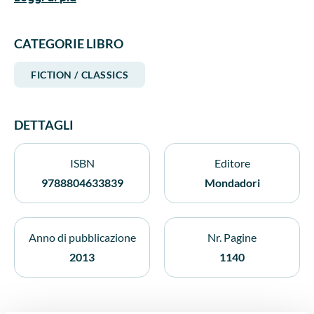
Dantès. Il romanzo associa, senza la preoccupazione di una
trama logica e ragionata, le più incredibili avventure con
l'aiuto anche di uno stile agile e incalzante.
CATEGORIE LIBRO
FICTION / CLASSICS
DETTAGLI
ISBN
Editore
9788804633839
Mondadori
Anno di pubblicazione
Nr. Pagine
2013
1140