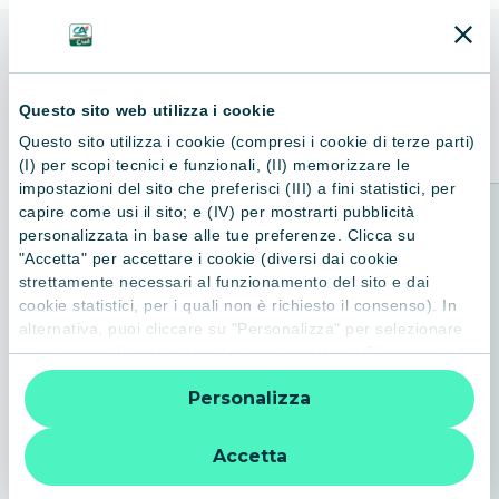
ALTRI LIBRI
Consigliati per te
Questo sito web utilizza i cookie
Questo sito utilizza i cookie (compresi i cookie di terze parti)
(I) per scopi tecnici e funzionali, (II) memorizzare le
impostazioni del sito che preferisci (III) a fini statistici, per
capire come usi il sito; e (IV) per mostrarti pubblicità
personalizzata in base alle tue preferenze. Clicca su
"Accetta" per accettare i cookie (diversi dai cookie
strettamente necessari al funzionamento del sito e dai
cookie statistici, per i quali non è richiesto il consenso). In
alternativa, puoi cliccare su "Personalizza" per selezionare
le categorie di cookie che desideri accettare. Cliccando sulla
“X” le impostazioni predefinite vengono lasciate invariate e
Personalizza
quindi la navigazione può continuare senza cookie o altri
strumenti di tracciamento diversi da quelli tecnici. Per
ulteriori informazioni:
informativa privacy
.
Accetta