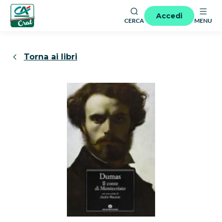
Accedi
CERCA
MENU
Torna ai libri