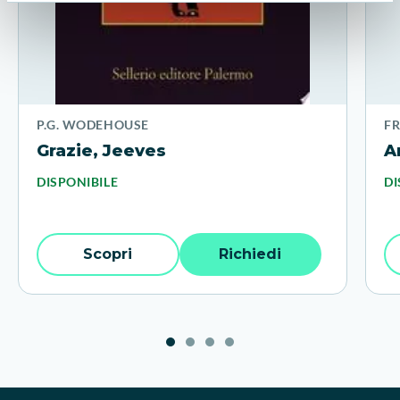
P.G. WODEHOUSE
F
Grazie, Jeeves
A
DISPONIBILE
DI
Scopri
Richiedi