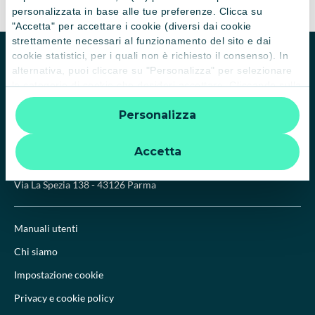
personalizzata in base alle tue preferenze. Clicca su
"Accetta" per accettare i cookie (diversi dai cookie
strettamente necessari al funzionamento del sito e dai
cookie statistici, per i quali non è richiesto il consenso). In
Homepage
Biblioteca
alternativa, puoi cliccare su "Personalizza" per selezionare
le categorie di cookie che desideri accettare. Cliccando sulla
“X” le impostazioni predefinite vengono lasciate invariate e
Personalizza
quindi la navigazione può continuare senza cookie o altri
strumenti di tracciamento diversi da quelli tecnici. Per
ulteriori informazioni:
informativa privacy
.
Accetta
CRAL CA Italia APS
Via La Spezia 138 - 43126 Parma
Manuali utenti
Chi siamo
Impostazione cookie
Privacy e cookie policy