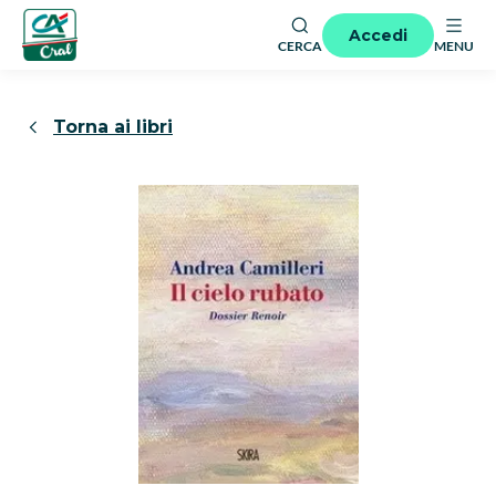
Accedi
CERCA
MENU
Torna ai libri