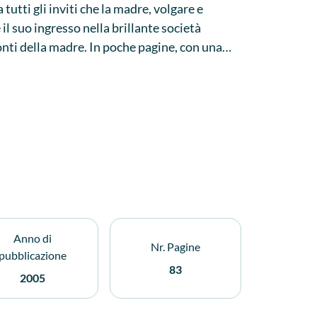
utti gli inviti che la madre, volgare e
 il suo ingresso nella brillante società
onti della madre. In poche pagine, con una
re un dramma dell'amore, del risentimento e
 morta ad Auschwitz nel 1942.
Anno di
Nr. Pagine
pubblicazione
83
2005