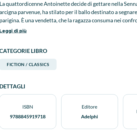
La quattordicenne Antoinette decide di gettare nella Senna t
arcigna parvenue, ha stilato per il ballo destinato a segnare
parigina. È una vendetta, che la ragazza consuma nei confr
scrittura scarna ed essenziale, l'autrice riesce a racconta
Leggi di più
dell'ambizione. Irène Némirovsky, nata a Kiev nel 1903, è
CATEGORIE LIBRO
FICTION / CLASSICS
DETTAGLI
ISBN
Editore
9788845919718
Adelphi