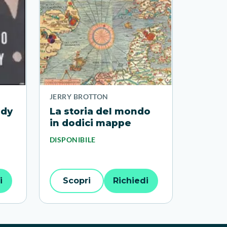
JERRY BROTTON
edy
La storia del mondo
in dodici mappe
DISPONIBILE
i
Scopri
Richiedi