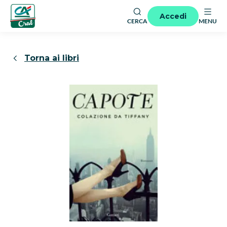
Accedi
CERCA
MENU
Torna ai libri