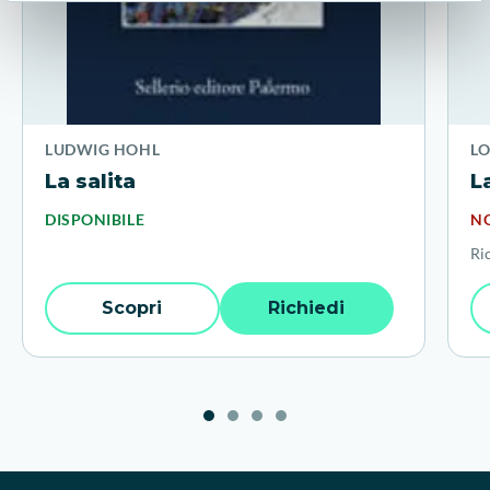
LUDWIG HOHL
L
La salita
L
DISPONIBILE
NO
Ri
Scopri
Richiedi