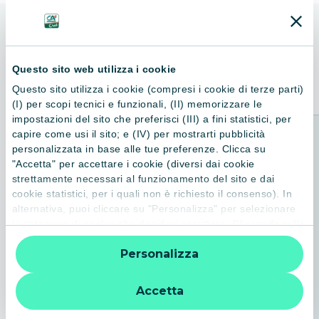
ALTRI LIBRI
Consigliati per te
Questo sito web utilizza i cookie
Questo sito utilizza i cookie (compresi i cookie di terze parti)
(I) per scopi tecnici e funzionali, (II) memorizzare le
impostazioni del sito che preferisci (III) a fini statistici, per
capire come usi il sito; e (IV) per mostrarti pubblicità
personalizzata in base alle tue preferenze. Clicca su
"Accetta" per accettare i cookie (diversi dai cookie
strettamente necessari al funzionamento del sito e dai
cookie statistici, per i quali non è richiesto il consenso). In
alternativa, puoi cliccare su "Personalizza" per selezionare
le categorie di cookie che desideri accettare. Cliccando sulla
“X” le impostazioni predefinite vengono lasciate invariate e
Personalizza
quindi la navigazione può continuare senza cookie o altri
strumenti di tracciamento diversi da quelli tecnici. Per
ulteriori informazioni:
informativa privacy
.
Accetta