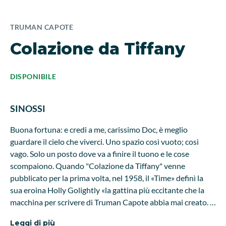
TRUMAN CAPOTE
Colazione da Tiffany
DISPONIBILE
SINOSSI
Buona fortuna: e credi a me, carissimo Doc, è meglio
guardare il cielo che viverci. Uno spazio così vuoto; così
vago. Solo un posto dove va a finire il tuono e le cose
scompaiono. Quando "Colazione da Tiffany" venne
pubblicato per la prima volta, nel 1958, il «Time» definì la
sua eroina Holly Golightly «la gattina più eccitante che la
macchina per scrivere di Truman Capote abbia mai creato. È
un incrocio tra una Lolita un po' cresciuta e una
Leggi di più