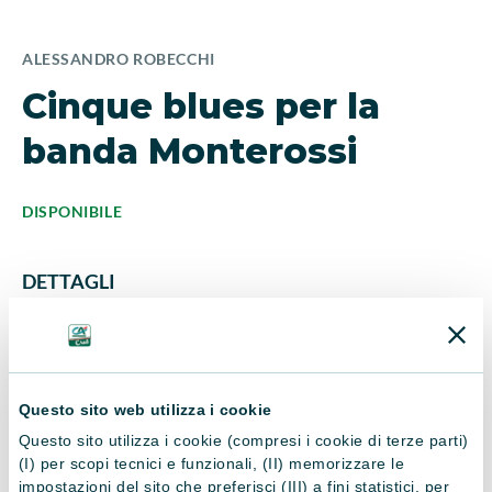
ALESSANDRO ROBECCHI
Cinque blues per la
banda Monterossi
DISPONIBILE
DETTAGLI
ISBN
Editore
9788838944925
Sellerio
Questo sito web utilizza i cookie
Questo sito utilizza i cookie (compresi i cookie di terze parti)
Anno di pubblicazione
Nr. Pagine
(I) per scopi tecnici e funzionali, (II) memorizzare le
impostazioni del sito che preferisci (III) a fini statistici, per
2023
272