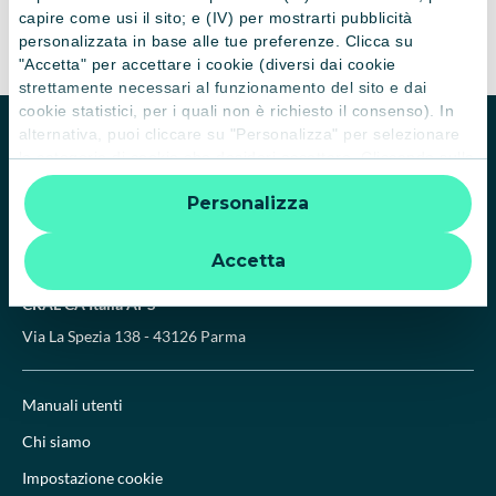
capire come usi il sito; e (IV) per mostrarti pubblicità
personalizzata in base alle tue preferenze. Clicca su
"Accetta" per accettare i cookie (diversi dai cookie
strettamente necessari al funzionamento del sito e dai
cookie statistici, per i quali non è richiesto il consenso). In
alternativa, puoi cliccare su "Personalizza" per selezionare
Homepage
Biblioteca
le categorie di cookie che desideri accettare. Cliccando sulla
“X” le impostazioni predefinite vengono lasciate invariate e
Personalizza
quindi la navigazione può continuare senza cookie o altri
strumenti di tracciamento diversi da quelli tecnici. Per
ulteriori informazioni:
informativa privacy
.
Accetta
CRAL CA Italia APS
Via La Spezia 138 - 43126 Parma
Manuali utenti
Chi siamo
Impostazione cookie