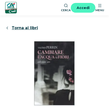
Accedi
CERCA
MENU
Torna ai libri