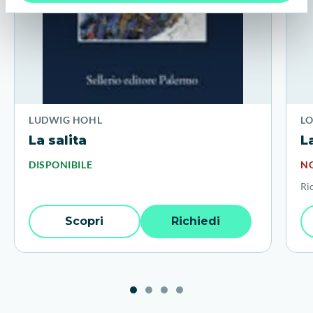
LUDWIG HOHL
L
La salita
L
DISPONIBILE
NO
Ri
Scopri
Richiedi