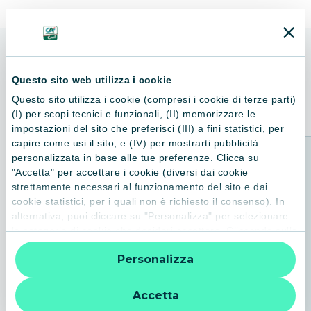
commovente e ironico la cui lezione universale è la bellezza
della semplicità e l'eterna giovinezza in cui ci mantiene il
sogno.
ALTRI LIBRI
Questo sito web utilizza i cookie
Consigliati per te
Questo sito utilizza i cookie (compresi i cookie di terze parti)
(I) per scopi tecnici e funzionali, (II) memorizzare le
impostazioni del sito che preferisci (III) a fini statistici, per
capire come usi il sito; e (IV) per mostrarti pubblicità
personalizzata in base alle tue preferenze. Clicca su
"Accetta" per accettare i cookie (diversi dai cookie
strettamente necessari al funzionamento del sito e dai
cookie statistici, per i quali non è richiesto il consenso). In
alternativa, puoi cliccare su "Personalizza" per selezionare
le categorie di cookie che desideri accettare. Cliccando sulla
“X” le impostazioni predefinite vengono lasciate invariate e
Personalizza
quindi la navigazione può continuare senza cookie o altri
strumenti di tracciamento diversi da quelli tecnici. Per
ulteriori informazioni:
informativa privacy
.
Accetta